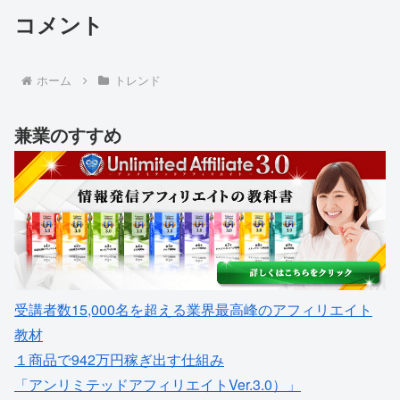
コメント
ホーム
トレンド
兼業のすすめ
受講者数15,000名を超える業界最高峰のアフィリエイト
教材
１商品で942万円稼ぎ出す仕組み
「アンリミテッドアフィリエイトVer.3.0）」