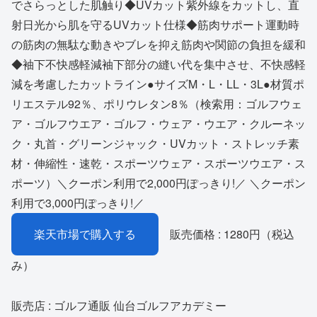
でさらっとした肌触り◆UVカット紫外線をカットし、直
射日光から肌を守るUVカット仕様◆筋肉サポート運動時
の筋肉の無駄な動きやブレを抑え筋肉や関節の負担を緩和
◆袖下不快感軽減袖下部分の縫い代を集中させ、不快感軽
減を考慮したカットライン●サイズM・L・LL・3L●材質ポ
リエステル92％、ポリウレタン8％（検索用：ゴルフウェ
ア・ゴルフウエア・ゴルフ・ウェア・ウエア・クルーネッ
ク・丸首・グリーンジャック・UVカット・ストレッチ素
材・伸縮性・速乾・スポーツウェア・スポーツウエア・ス
ポーツ）＼クーポン利用で2,000円ぽっきり!／ ＼クーポン
利用で3,000円ぽっきり!／
楽天市場で購入する
販売価格 : 1280円（税込
み）
販売店 : ゴルフ通販 仙台ゴルフアカデミー