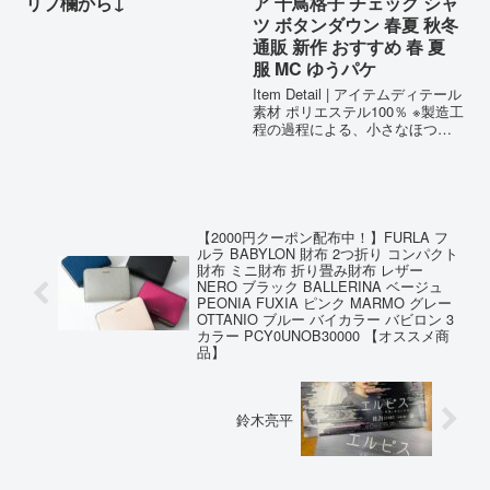
リプ欄から↓
ア 千鳥格子 チェック シャ
ツ ボタンダウン 春夏 秋冬
通販 新作 おすすめ 春 夏
服 MC ゆうパケ
Item Detail | アイテムディテール
素材 ポリエステル100％ ※製造工
程の過程による、小さなほつ
れ、微小な縫製のずれなどの 返
品対応は致しかねます。ご了承
ください。 カラー 1-ホワイトグ
ラフィック 2-ブラックグラフィ
ック ...
【2000円クーポン配布中！】FURLA フ
ルラ BABYLON 財布 2つ折り コンパクト
財布 ミニ財布 折り畳み財布 レザー
NERO ブラック BALLERINA ベージュ
PEONIA FUXIA ピンク MARMO グレー
OTTANIO ブルー バイカラー バビロン 3
カラー PCY0UNOB30000 【オススメ商
品】
鈴木亮平