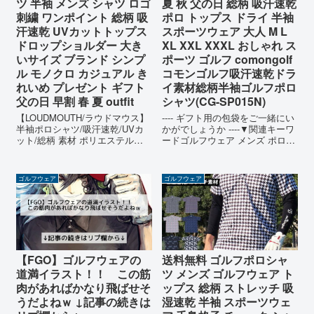
ツ 半袖 メンズ シャツ ロゴ
夏 秋 父の日 総柄 吸汗速乾
刺繍 ワンポイント 総柄 吸
ポロ トップス ドライ 半袖
汗速乾 UVカットトップス
スポーツウェア 大人 M L
ドロップショルダー 大き
XL XXL XXXL おしゃれ ス
いサイズ ブランド シンプ
ポーツ ゴルフ comongolf
ル モノクロ カジュアル き
コモンゴルフ吸汗速乾ドラ
れいめ プレゼント ギフト
イ素材総柄半袖ゴルフポロ
父の日 早割 春 夏 outfit
シャツ(CG-SP015N)
【LOUDMOUTH/ラウドマウス】
---- ギフト用の包袋をご一緒にい
半袖ポロシャツ/吸汗速乾/UVカ
かがでしょうか ----▼関連キーワ
ット/総柄 素材 ポリエステル
ードゴルフウェア メンズ ポロシ
100% カラー
ャツ 半袖ポロ 春 夏 秋総柄 吸汗
1,20,29,66,81,103,120,158,197,2
速乾 ポロ トップス ドライ 半袖
06,212,216,217,237,273,281,285,
スポーツウェア 大人 M L XL
ゴルフウェア
ゴルフウェア
...
XXL XXXL おしゃれ ス...
【FGO】ゴルフウェアの
送料無料 ゴルフポロシャ
道満イラスト！！ この筋
ツ メンズ ゴルフウェア ト
肉があればかなり飛ばせそ
ップス 総柄 ストレッチ 吸
うだよねｗ ↓記事の続きは
湿速乾 半袖 スポーツウェ