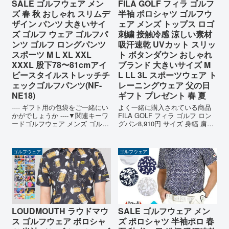
SALE ゴルフウェア メン
FILA GOLF フィラ ゴルフ
ズ 春 秋 おしゃれ スリムデ
半袖 ポロシャツ ゴルフウ
ザイン パンツ 大きいサイ
ェア メンズ トップス ロゴ
ズ ゴルフ ウェア ゴルフパ
刺繍 接触冷感 涼しい素材
ンツ ゴルフ ロングパンツ
吸汗速乾 UVカット スリッ
スポーツ M L XL XXL
ト ボタンダウン おしゃれ
XXXL 股下78〜81cmアイ
ブランド 大きいサイズ M
ビースタイルストレッチチ
L LL 3L スポーツウェア ト
ェックゴルフパンツ(NF-
レーニングウェア 父の日
NE18)
ギフト プレゼント 春 夏
---- ギフト用の包袋をご一緒にい
よく一緒に購入されている商品
かがでしょうか ----▼関連キーワ
FILA GOLF フィラ ゴルフ ロン
ードゴルフウェア メンズ ゴルフ
グパン8,910円 サイズ 身幅 肩幅
ウェアメンズ ストレッチ おしゃ
着丈 そで丈 M 50.5cm 41.5cm
れ 大きいサイズ ゴルフ 飛距離
67.5cm 21.5cm L 53cm 45cm
upゴルフウエア ストレッチ 飛距
69.5cm 22.5cm LL ...
ゴルフウェア
ゴルフウェア
離アップ ゴルフパンツ ストレッ
チ ...
LOUDMOUTH ラウドマウ
SALE ゴルフウェア メン
ス ゴルフウェア ポロシャ
ズ ポロシャツ 半袖ポロ 春