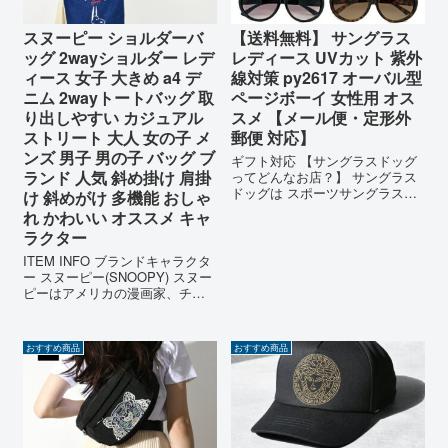
スヌーピー ショルダーバ
【送料無料】 サングラス
ッグ 2wayショルダー レデ
レディース UVカット 紫外
ィース 女子 大きめ a4 デ
線対策 py2617 オーバル型
ニム 2wayトートバッグ 取
ページボーイ 女性用 オス
り出しやすい カジュアル
スメ 【メール便・定形外
ストリート 大人 女の子 メ
郵便 対応】
ンズ 男子 男の子 バッグ ブ
ギフト対応 【サングラスドッグ
ランド 人気 斜め掛け 肩掛
ってどんなお店？】 サングラス
ドッグは スポーツサングラス・
け 斜めがけ 多機能 おしゃ
ブランド サングラス・メガネ
れ かわいい オススメ キャ
（眼鏡）・カラコン(カラーコン
ラクター
タクト)・帽子の通販サイトで
す。 2005年より販売を開店させ
ITEM INFO ブランドキャラクタ
て頂き、今ではお客様のおかげ
ー スヌーピー(SNOOPY) スヌー
さ...
ピーはアメリカの漫画家、チャ
ールズ・モンロー・シュルツが
1950年から書き始めた漫画「ピ
ーナッツ(PEANUTS)」に登場す
おすすめ商品
おすすめ商品
るオスのビーグル犬です。 主人
公チャーリ...