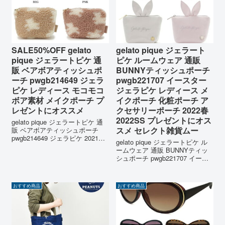
SALE50%OFF gelato
gelato pique ジェラート
pique ジェラートピケ 通
ピケ ルームウェア 通販
販 ベアボアティッシュポ
BUNNYティッシュポーチ
ーチ pwgb214649 ジェラ
pwgb221707 イースター
ピケ レディース モコモコ
ジェラピケ レディース メ
ボア素材 メイクポーチ プ
イクポーチ 化粧ポーチ ア
レゼントにオススメ
クセサリーポーチ 2022春
2022SS プレゼントにオス
gelato pique ジェラートピケ 通
スメ セレクト雑貨ムー
販 ベアボアティッシュポーチ
pwgb214649 ジェラピケ 2021秋
gelato pique ジェラートピケ ル
冬 2021AW レディース モコモコ
ームウェア 通販 BUNNYティッ
ボア素材 メイクポーチ プレゼン
シュポーチ pwgb221707 イース
トにオススメ セレクトショッ
ター ジェラピケ レディース メ
プムー 【商品キーワー...
イクポーチ 化粧ポーチ アクセサ
リーポーチ 2022春 2022SS プレ
おすすめ商品
おすすめ商品
ゼントにオススメ...