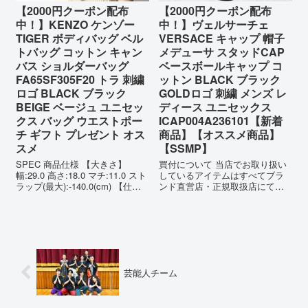
【2000円クーポン配布
【2000円クーポン配布
中！】KENZO ケンゾー
中！】ヴェルサーチェ
TIGER ボディバッグ ベル
VERSACE キャップ 帽子
トバッグ コットン キャン
メデューサ スタッドCAP
バス ショルダーバッグ
ベースボールキャップ コ
FA65SF305F20 トラ 刺繍
ットン BLACK ブラック
ロゴ BLACK ブラック
GOLDロゴ 刺繍 メンズ レ
BEIGE ベージュ ユニセッ
ディース ユニセックス
クス バッグ ウエストポー
ICAP004A236101【新着
チ ギフト プレゼント オス
商品】【オススメ商品】
スメ
【SSMP】
SPEC 商品仕様 【大きさ】
買付について 当店でお取り扱い
幅:29.0 高さ:18.0 マチ:11.0 スト
しているアイテムはすべてブラ
ラップ(最大):-140.0(cm) 【仕
ンド直営店・正規取扱店にて買
様】ZIP付ポケット×3 調節可能
い付けを行っております。全て
なベルト フロントZIP開閉
の商品が新品・正規品でござい
MATERIAL/COLOR 素材/カラー
ますのでご安心ください。
【素材】ポ...
VERSACE CAP ヴェルサーチェ
メデューサ キャップ VERSAC...
芸能人チーム