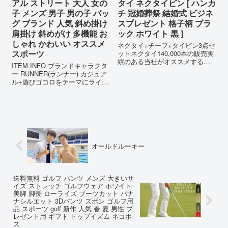
アル ストリート 大人 女の
タイ ネクタイピン [ ハンカ
子 メンズ 男子 男の子 バッ
チ 冠婚葬祭 結婚式 ビジネ
グ ブランド 人気 斜め掛け
スプレゼント 格子柄 ブラ
肩掛け 斜めがけ 多機能 お
ック ホワイト 黒 ]
しゃれ かわいい オススメ
ネクタイ+チーフ+タイピン3点セ
スポーツ
ットネクタイ140,000本の販売実
績のある当社がオススメする
ITEM INFO ブランドキャラクタ
【ギフトボックス付き ネクタイ
ー RUNNER(ランナー) カジュア
セット】オリジナルデザインの
ル+遊びゴコロをテーマにライフ
企画から商品管理、販売まで完
スタイルへの取り入れやすいデ
全オリジナル商品！当社でしか
ザインを集めた定番ライン 商品
購入できないとってもお得な3点
名 アンディアモース 2wayショ
セ...
ルダーバッグ (型番)CST-004 サ
イ...
オールドルーキー
送料無料 ゴルフ パンツ メンズ 大きいサ
イズ ストレッチ ゴルフウェア ホワイト
美脚 脚長 ローライズ ブーツカット バナ
ナシルエット 3Dパンツ ズボン ゴルフ用
品 スポーツ golf 新作 人気 春 夏 男性 プ
レゼント用 ギフト トップイズム ネコポ
ス