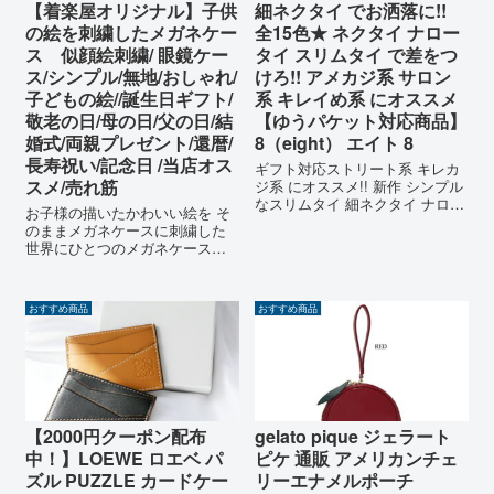
【着楽屋オリジナル】子供
細ネクタイ でお洒落に!!
の絵を刺繍したメガネケー
全15色★ ネクタイ ナロー
ス 似顔絵刺繍/ 眼鏡ケー
タイ スリムタイ で差をつ
ス/シンプル/無地/おしゃれ/
けろ!! アメカジ系 サロン
子どもの絵//誕生日ギフト/
系 キレイめ系 にオススメ
敬老の日/母の日/父の日/結
【ゆうパケット対応商品】
婚式/両親プレゼント/還暦/
8（eight） エイト 8
長寿祝い/記念日 /当店オス
ギフト対応ストリート系 キレカ
スメ/売れ筋
ジ系 にオススメ!! 新作 シンプル
なスリムタイ 細ネクタイ ナロー
お子様の描いたかわいい絵を そ
タイ 日本製 無地 のご紹介です♪
のままメガネケースに刺繍した
今期注目の 国産 スリムタイ 細
世界にひとつのメガネケースを
ネクタイ が入荷いたしました♪
作りませんか？ 父の日、母の
高品質な 日本製 艶のある上質な
日、敬老の日はもちろん、 結婚
アセテート素...
式の両親プレゼントや、 お子様
おすすめ商品
おすすめ商品
のお世話になった先生方へのお
礼として、 もちろん自分で描い
たお気...
【2000円クーポン配布
gelato pique ジェラート
中！】LOEWE ロエベ パ
ピケ 通販 アメリカンチェ
ズル PUZZLE カードケー
リーエナメルポーチ