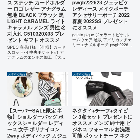
ス ステッチ カードホルダ
pwgb222623 ジェラピケ
ー ロゴ レザー アナグラム
レディース メイクポーチ
無地 BLACK ブラック 黒
アクセサリーポーチ 2022
LIGHT CARAMEL ライト
春夏 2022SS プレゼント
キャラメル メンズ 男性 名
にオススメ
刺入れ C510320X03 プレ
gelato pique ジェラートピケ ル
ゼント ギフト オススメ
ームウェア 通販 アメリカンチェ
リーエナメルポーチ pwgb222623
SPEC 商品仕様 【仕様】カード
ジェラピケ レディース メイクポ
スロット×4 中央ポケット×1 ア
ーチ 化粧ポーチ アクセサリーポ
ナグラムのエンボス加工 【大き
ーチ 2022春夏 2022SS プレゼン
さ】縦:7.5 横:10.0 厚み:0.3 (cm)
トにオススメ セ...
MATERIAL/COLOR 素材/カラー
【素材】スムースカーフ 【カラ
おすすめ商品
おすすめ商品
ー】BLACK...
【スーパーSALE限定 半
ネクタイ+チーフ+タイピ
額】ショルダーバッグ ボ
ン 3点セット プレゼントに
ックスショルダー レディ
オススメ メンズ 紳士用 ビ
ース 女子 ポリナイロン
ジネス フォーマル お洗濯
2way ボディバック カジュ
可能 ポケットチーフ ネク