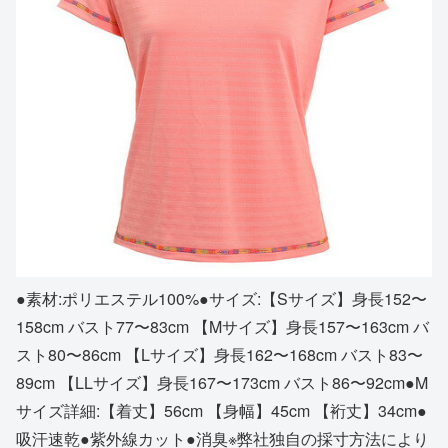
●素材:ポリエステル100%●サイズ:【Sサイズ】身長152〜
158cm バスト77〜83cm 【Mサイズ】身長157〜163cm バ
スト80〜86cm 【Lサイズ】身長162〜168cm バスト83〜
89cm 【LLサイズ】身長167〜173cm バスト86〜92cm●M
サイズ詳細:【着丈】56cm 【身幅】45cm 【裄丈】34cm●
吸汗速乾●紫外線カット●消臭※弊社独自の採寸方法により