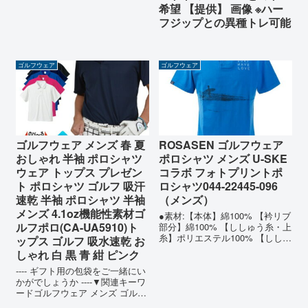
は 夏 ラウンドに欠かせない性能
希望 【提供】 画像 ※ハー
凄く ストレッチ があり メガス
フジップとの異種トレ可能
トレッ...
ゴルフウェア
ゴルフウェア
ゴルフウェア メンズ 春 夏
ROSASEN ゴルフウェア
おしゃれ 半袖 ポロシャツ
ポロシャツ メンズ U-SKE
ウェア トップス プレゼン
コラボ フォトプリントポ
ト ポロシャツ ゴルフ 吸汗
ロシャツ044-22445-096
速乾 半袖 ポロシャツ 半袖
（メンズ）
メンズ 4.1oz機能性素材ゴ
●素材:【本体】綿100% 【衿リブ
ルフポロ(CA-UA5910)ト
部分】綿100% 【ししゅう糸・上
糸】ポリエステル100% 【ししゅ
ップス ゴルフ 吸水速乾 お
う糸・下糸】綿100%●サイズ:
しゃれ 白 黒 青 紺 ピンク
【M(48)サイズ】着丈69cm 肩幅
---- ギフト用の包袋をご一緒にい
45.5cm 身幅51cm 【L(50)サイ
かがでしょうか ----▼関連キーワ
ズ】着丈71cm 肩...
ードゴルフウェア メンズ ゴルフ
ウェアメンズ ストレッチ おしゃ