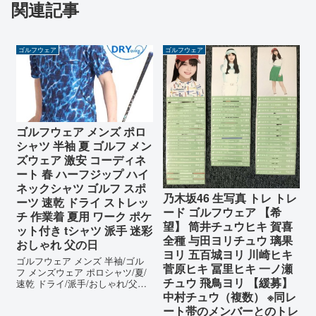
関連記事
ゴルフウェア
ゴルフウェア
ゴルフウェア メンズ ポロ
シャツ 半袖 夏 ゴルフ メン
ズウェア 激安 コーディネ
ート 春 ハーフジップ ハイ
ネックシャツ ゴルフ スポ
乃木坂46 生写真 トレ トレ
ーツ 速乾 ドライ ストレッ
ード ゴルフウェア 【希
チ 作業着 夏用 ワーク ポケ
望】 筒井チュウヒキ 賀喜
ット付き tシャツ 派手 迷彩
全種 与田ヨリチュウ 璃果
おしゃれ 父の日
ヨリ 五百城ヨリ 川崎ヒキ
ゴルフウェア メンズ 半袖/ゴル
菅原ヒキ 冨里ヒキ 一ノ瀬
フ メンズウェア ポロシャツ/夏/
チュウ 飛鳥ヨリ 【緩募】
速乾 ドライ/派手/おしゃれ/父の
日 ギフト ゴルフウェア メンズ
中村チュウ（複数） ※同レ
ポロシャツ として 速乾 ドライ
ート帯のメンバーとのトレ