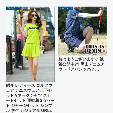
れ 大きいサイズ ゴルフ 飛距離
upゴルフウエア ストレッチ 飛距
ゴルフウェア
ゴルフウェア
離アップ ゴルフパンツ ストレッ
チ春...
おはようございます☺️ 絶
賛公開中?? 岡山デニムア
ウトドアパンツ?️?? …
紹介 レディース ゴルフウ
ェア テニスウェア 上下セ
ット Vネックシャツ スカ
ートセット 運動着 2点セッ
ト ジャージセット シンプ
ル 学生 カジュアル URL:.