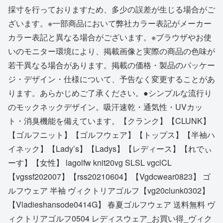
採寸を行っておりますため、多少の誤差が生じる場合がご
ざいます。※一部商品において弊社カラー表記がメーカー
カラー表記と異なる場合がございます。※ブラウザやお使
いのモニター環境により、掲載画像と実際の商品の色味が
若干異なる場合があります。掲載の価格・製品のパッケー
ジ・デザイン・仕様について、予告なく変更することがあ
ります。あらかじめご了承ください。●シンプルな流行り
のモックネックデザイン。吸汗速乾・通気性・UVカッ
ト・消臭機能を備えています。【クランク】【CLUNK】
【ゴルフニット】【ゴルフウェア】【トップス】【半袖ハ
イネック】【Lady’s】【Ladys】【レディース】【れでぃ
ーす】【女性】 lagolfw knit20vg SLSL vgclCL
【vgssf202007】【rss20210604】【Vgdcwear0823】 ゴ
ルフウェア 半袖 ヴィクトリアゴルフ【vg20clunk0302】
【Vladieshansode0414G】 春夏ゴルフウェア 送料無料 ヴ
ィクトリアゴルフ0504 レディスウェア_お買い得_ヴィク