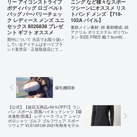
リー アイコンストライプ
ニング など様々なスポー
ボディバッグ ロゴ ベルト
ツシーンにオススメ リス
バッグ バーバリーチェッ
トバンド メンズ 【719-
ク レディース メンズ ユニ
102A パイル】
セックス 8026838 プレゼ
素材メイン素材: 綿 素材構成: 綿
ント ギフト オススメ
アクリル ポリエステル ポリウレ
タン SIZE:FREE 幅:7.5cm特徴
買付について 当店でお取り扱い
【1919年にニューヨーク州チェ
しているアイテムはすべてブラ
スターで誕生したブランド 特に
ンド直営店・正規取扱店にて買
アスリート ストリートファンか
い付けを行っております。全て
ら素材、縫製、機能性において
の商品が新品・正規品でござい
ハイコ...
ますのでご安心ください。
BURBERRY BODY BAG バーバ
リー ボディバッグ BURBER...
爆乳機関車
【公式】【超目玉商品×50％OFF!!】ラン
バン スポール 防風ハイネックシャツ【吸
水速乾/防風】 レディース ウェア シャツ
ポロシャツ ゴルフ ゴルフウェア スポー
ツウェア VLS100129 2021年秋冬モデル