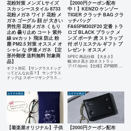
花粉対策 メンズ Lサイズ
【2000円クーポン配布
スカッシースタイル 8733
中！】KENZO ケンゾー
花粉メガネ ワイド 花粉 メ
TIGER クラッチ BAG クラ
ガネ ゴーグル 顔 が 大きい
ッチバッグ
男性用 花粉メガネ くもり
FA65PM302F20 定番 トラ
止め 曇り止め コート 紫外
ロゴ BLACK ブラック メ
線 uvカット 飛沫 防止 粉
ンズ ポーチ 虎 ストラップ
塵 PM2.5 対策 オススメ オ
付 ポリエステル ギフト プ
シャレ な 伊達メガネ 【定
レゼント オススメ
形外郵便 送料無料 対象商
SPEC 商品仕様 【大きさ】
品】
幅:30.0 高さ:20.0 ストラッ
プ:17.0(cm) 【仕様】ZIP開閉 内
ギフト対応 【サングラスドッグ
側カードホルダー×1 手持ち用ス
ってどんなお店？】 サングラス
トラップと留め具付
ドッグは スポーツサングラス・
MATERIAL/COLOR 素材/カラー
ブランド サングラス・メガネ
【素材】ポリエステル72% ナ
（眼鏡）・カラコン(カラーコン
イ...
タクト)・帽子の通販サイトで
おすすめ商品
おすすめ商品
す。 2005年より販売を開店させ
て頂き、今ではお客様のおかげ
さ...
【着楽屋オリジナル】子供
【2000円クーポン配布