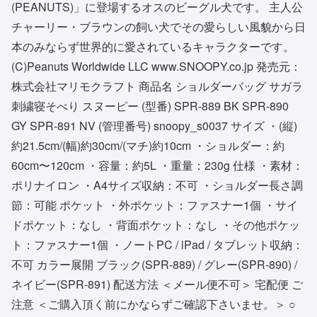
(PEANUTS)」に登場するオスのビーグル犬です。 主人公
チャーリー・ブラウンの飼い犬でその愛らしい風貌から日
本のみならず世界的に愛されているキャラクターです。
(C)Peanuts Worldwide LLC www.SNOOPY.co.jp 発売元：
株式会社マリモクラフト 商品名 ショルダーバッグ サガラ
刺繍寝そべり スヌーピー (型番) SPR-889 BK SPR-890
GY SPR-891 NV (管理番号) snoopy_s0037 サイズ ・(縦)
約21.5cm/(幅)約30cm/(マチ)約10cm ・ショルダー：約
60cm〜120cm ・容量：約5L ・重量：230g 仕様 ・素材：
ポリナイロン ・A4サイズ収納：不可 ・ショルダー長さ調
節：可能 ポケット ・外ポケット：ファスナー1個 ・サイ
ドポケット：なし ・背面ポケット：なし ・その他ポケッ
ト：ファスナー1個 ・ノートPC / iPad / タブレット収納：
不可 カラー展開 ブラック(SPR-889) / グレー(SPR-890) /
ネイビー(SPR-891) 配送方法 ＜メール便不可＞ 宅配便 ご
注意 ＜ご購入頂く前にかならずご確認下さいませ。＞ ○