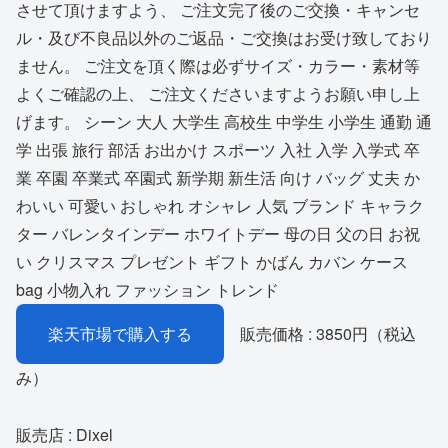
させて頂けますよう、 ご注文完了後のご交換・キャンセ
ル・及び不良品以外のご返品・ご交換はお受け致しており
ません。 ご注文を頂く際は必ずサイズ・カラー・素材等
よくご確認の上、 ご注文くださいますようお願い申し上
げます。 シーン 大人 大学生 高校生 中学生 小学生 通勤 通
学 出張 旅行 部活 お出かけ スポーツ 入社 入学 入学式 卒
業 卒園 卒業式 卒園式 新学期 新生活 向け バッグ 丈夫 か
わいい 可愛い おしゃれ オシャレ 人気 ブランド キャラク
ター バレンタインデー ホワイトデー 母の日 父の日 お祝
い クリスマス プレゼント ギフト かばん カバン ケース
bag 小物入れ ファッション トレンド
楽天市場で購入する
販売価格 : 3850円（税込
み）
販売店 : Dixel