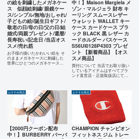
の絵を刺繍したメガネケー
中！】Maison Margiela メ
ス 似顔絵刺繍/ 眼鏡ケー
ゾン・マルジェラ 財布 キ
ス/シンプル/無地/おしゃれ/
ーリング スムースレザー
子どもの絵//誕生日ギフト/
ウォレット WALLET キー
敬老の日/母の日/父の日/結
ケース カードケース ブラ
婚式/両親プレゼント/還暦/
ック BLACK 黒 レザー カ
長寿祝い/記念日 /当店オス
ードホルダー パスケース
スメ/売れ筋
S56UI0128P4303 プレゼ
ント 【新着商品】【オス
お子様の描いたかわいい絵を そ
スメ商品】
のままメガネケースに刺繍した
世界にひとつのメガネケースを
買付について 当店でお取り扱い
作りませんか？ 父の日、母の
しているアイテムはすべてブラ
日、敬老の日はもちろん、 結婚
ンド直営店・正規取扱店にて買
式の両親プレゼントや、 お子様
い付けを行っております。全て
のお世話になった先生方へのお
の商品が新品・正規品でござい
礼として、 もちろん自分で描い
ますのでご安心ください。
たお気...
おすすめ商品
おすすめ商品
Maison Margiela WALLET メゾン
マルジェラ キーリング...
【2000円クーポン配布
CHAMPION チャンピオン
中！】BURBERRY バーバ
フィットネス ジム トレー