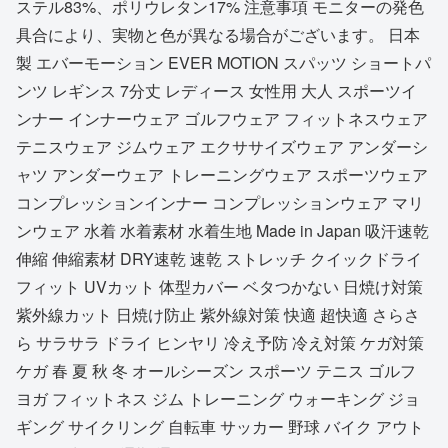
ステル83%、ポリウレタン17% 注意事項 モニターの発色
具合により、実物と色が異なる場合がございます。 日本
製 エバーモーション EVER MOTION スパッツ ショートパ
ンツ レギンス 7分丈 レディース 女性用 大人 スポーツイ
ンナー インナーウェア ゴルフウェア フィットネスウェア
テニスウェア ジムウェア エクササイズウェア アンダーシ
ャツ アンダーウェア トレーニングウェア スポーツウェア
コンプレッションインナー コンプレッションウェア マリ
ンウェア 水着 水着素材 水着生地 Made in Japan 吸汗速乾
伸縮 伸縮素材 DRY速乾 速乾 ストレッチ クイックドライ
フィット UVカット 体型カバー ベタつかない 日焼け対策
紫外線カット 日焼け防止 紫外線対策 快適 超快適 さらさ
ら サラサラ ドライ ヒンヤリ 冷え予防 冷え対策 ケガ対策
ケガ 春 夏 秋 冬 オールシーズン スポーツ テニス ゴルフ
ヨガ フィットネス ジム トレーニング ウォーキング ジョ
ギング サイクリング 自転車 サッカー 野球 バイク アウト