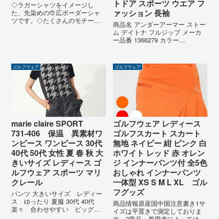
トドア スポーツ ウエア フ
◇ラガーシャツをイメージし
ァッション 長袖
た、先染めの巾広ボーダーシャ
ツです。◇たくさんのモチーフ
商品名 アンダーアーマー ストー
使いがキュート。衿裏にダンガ
ム デイトナ フルジップ メーカ
リー素材を使用し、アクセント
ー品番 1366279 カラー
に。■アルペンカラー(メーカー
WHT/HGY/RLT(100),BLK/BLK/RL
カラー):ベージュ(BE)ネイビー
T(001) サイズ MD、LG、XL、
(NV)グレー(GY)■素材:【本体】...
XXL 注意 こちらの商品は、他の
ゴルフウェア
ゴルフウェア
通販サイトと在庫...
marie claire SPORT
ゴルフウェア レディース
731-406 保温 異素材ワ
ゴルフスカート スカート
ンピース ワンピース 30代
無地 ネイビー 紺 ピンク 白
40代 50代 女性 夏 春 秋 大
ホワイト レッド 赤 オレン
きいサイズ レディース ゴ
ジ インナーパンツ付 全5色
ルフウェア スポーツ マリ
おしゃれ インナーパンツ
クレール
一体型 XS S M L XL ゴル
フグッズ
パンツ 大きいサイズ レディー
ス ゆったり 夏服 30代 40代
商品情報原産国中国注意書き1サ
楽々 合わせやすい ビッグジ
イズは平置きで測定しておりま
ーンズ レディースジーンズ ロン
す。2商品・着用者によっては多