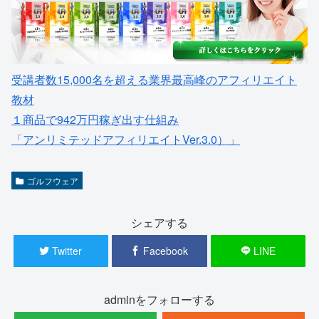
受講者数15,000名を超える業界最高峰のアフィリエイト
教材
１商品で942万円稼ぎ出す仕組み
「アンリミテッドアフィリエイトVer.3.0）」
ゴルフウェア
シェアする
Twitter
Facebook
LINE
adminをフォローする