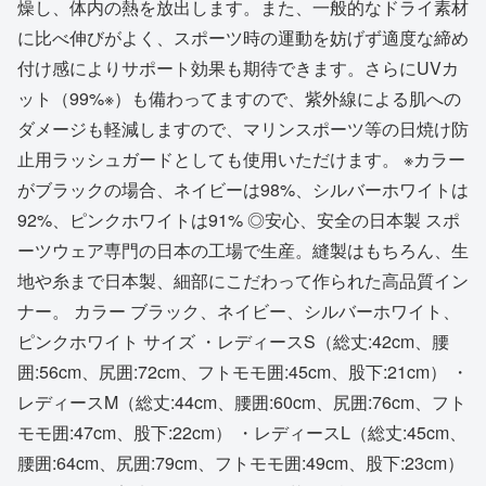
燥し、体内の熱を放出します。また、一般的なドライ素材
に比べ伸びがよく、スポーツ時の運動を妨げず適度な締め
付け感によりサポート効果も期待できます。さらにUVカ
ット（99%※）も備わってますので、紫外線による肌への
ダメージも軽減しますので、マリンスポーツ等の日焼け防
止用ラッシュガードとしても使用いただけます。 ※カラー
がブラックの場合、ネイビーは98%、シルバーホワイトは
92%、ピンクホワイトは91% ◎安心、安全の日本製 スポ
ーツウェア専門の日本の工場で生産。縫製はもちろん、生
地や糸まで日本製、細部にこだわって作られた高品質イン
ナー。 カラー ブラック、ネイビー、シルバーホワイト、
ピンクホワイト サイズ ・レディースS（総丈:42cm、腰
囲:56cm、尻囲:72cm、フトモモ囲:45cm、股下:21cm） ・
レディースM（総丈:44cm、腰囲:60cm、尻囲:76cm、フト
モモ囲:47cm、股下:22cm） ・レディースL（総丈:45cm、
腰囲:64cm、尻囲:79cm、フトモモ囲:49cm、股下:23cm）