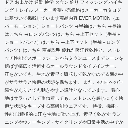
ドア お出かけ 通勤 通学 タウン 釣り フィッシング ハイキ
ング トレイル メーカー希望小売価格はメーカーカタログ
に基づいて掲載しています商品内容 EVER MOTION（エ
バーモーション）ショートパンツ →半袖はこちら →長袖
はこちら →ロングパンツはこちら →上下セット（半袖＋
ショートパンツ）はこちら →上下セット（半袖＋ロング
パンツ）はこちら 商品説明 優れた吸汗速乾性と、ストレ
ッチ性能でスポーツシーンからタウンユースまでシーンを
選ばず幅広く活躍するオールラウンドタイプインナー。
汗をかいても、生地が素早く吸収して乾かすので衣類の中
がサラサラと快適の状態を保ちます。 また、4方向への伸
縮性がありとても動きやすい設計となっています。 着心
地はサラっとして重ね着しても、ストレスを感じにくく快
適な状態をキープする高機能ウェアです。 特徴、機能・
性能 ◎積極的に汗を生地に吸い上げ、素早く乾かす ラン
ニングやウォーキング・サイクリングや日常生活の中でか