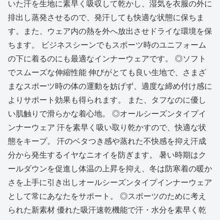
いた汗を生地に素早く吸収して乾かし、湿気を衣服の外に
排出し蒸発させるので、発汗しても快適な状態に保ちま
す。また、ウェア内の熱を外へ放出させドライな環境を保
ちます。 ビジネスシーンでもスポーツ時のユニフォーム
の下に着るのにも最適なインナーウェアです。 ◎ソフト
でスムーズな伸縮性能 伸びがとても良い生地で、さまざ
まなスポーツ時の体の運動を妨げず、適度な締め付け感に
よりサポート効果も得られます。 また、タフなのに優し
い肌触りで滑らかな着心地。 ◎オールシーズンタイプイ
ンナーウェア 汗を素早く吸い取り乾かすので、快適な状
態をキープ。 汗のベタつき感や蒸れた不快感を抑え汗成
分から発生するイヤなニオイを防ぎます。 暑い時期はク
ールダウンを促進し体温の上昇を抑え、冬は防寒着の暖か
さを上手に引き出しオールシーズンタイプインナーウェア
として常にあなたをサポート。 ◎スポーツのために考え
られた新素材 優れた吸汗速乾機能で汗・水分を素早く乾