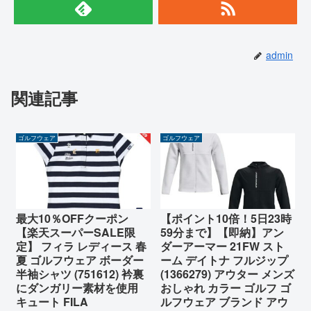
admin
関連記事
ゴルフウェア
ゴルフウェア
最大10％OFFクーポン
【ポイント10倍！5日23時
【楽天スーパーSALE限
59分まで】【即納】アン
定】 フィラ レディース 春
ダーアーマー 21FW スト
夏 ゴルフウェア ボーダー
ーム デイトナ フルジップ
半袖シャツ (751612) 衿裏
(1366279) アウター メンズ
にダンガリー素材を使用
おしゃれ カラー ゴルフ ゴ
キュート FILA
ルフウェア ブランド アウ