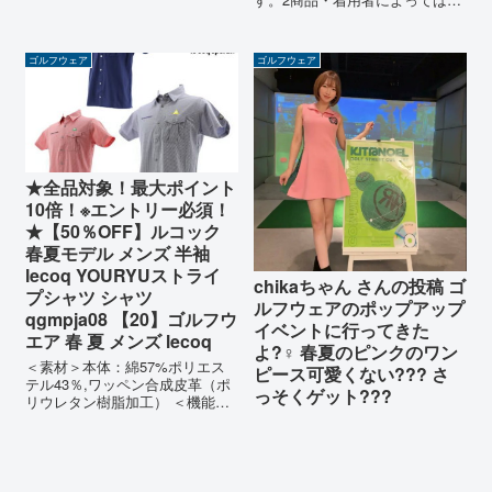
グパンツ ロング 秋服 体型カバ
少の誤差がある場合がありま
ーtuni-tuni tuni tunic 着痩せ
す。3商品のお色は、照明の関係
きやせ 大きいサイズ ビッ
で実物と多少の違いが生じるこ
ゴルフウェア
ゴルフウェア
グ...
とがあります。4生地の取り方に
より、柄の位置等写真と異なる
場合があり...
★全品対象！最大ポイント
10倍！※エントリー必須！
★【50％OFF】ルコック
春夏モデル メンズ 半袖
lecoq YOURYUストライ
chikaちゃん さんの投稿 ゴ
プシャツ シャツ
ルフウェアのポップアップ
qgmpja08 【20】ゴルフウ
イベントに行ってきた
エア 春 夏 メンズ lecoq
よ?️‍♀️ 春夏のピンクのワン
＜素材＞本体：綿57%ポリエス
ピース可愛くない??? さ
テル43％,ワッペン合成皮革（ポ
っそくゲット???
リウレタン樹脂加工） ＜機能＞
吸汗速乾,UVケア ＜原産国＞ベ
トナム ＜サイズ＞ルコック メ
ンズ ■Mサイズ：身長165-175、
チェスト88-96、ウエスト76-84
■Lサイ...