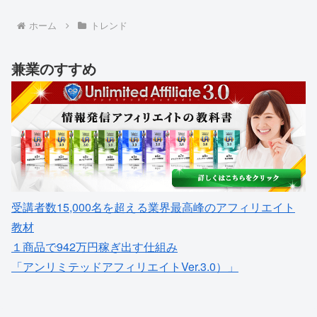
ホーム
トレンド
兼業のすすめ
受講者数15,000名を超える業界最高峰のアフィリエイト
教材
１商品で942万円稼ぎ出す仕組み
「アンリミテッドアフィリエイトVer.3.0）」