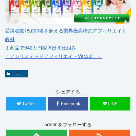
受講者数15,000名を超える業界最高峰のアフィリエイト
教材
１商品で942万円稼ぎ出す仕組み
「アンリミテッドアフィリエイトVer.3.0）」
トレンド
シェアする
Twitter
Facebook
LINE
adminをフォローする