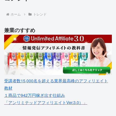
ホーム
トレンド
兼業のすすめ
受講者数15,000名を超える業界最高峰のアフィリエイト
教材
１商品で942万円稼ぎ出す仕組み
「アンリミテッドアフィリエイトVer.3.0）」