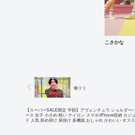
こさかな
俺リリ
【スーパーSALE限定 半額】アヴェンチュラ ショルダー
ース 女子 小さめ 軽い ナイロン スマホ/iPhone収納 カ
ド 人気 斜め掛け 肩掛け 多機能 おしゃれ かわいい オス