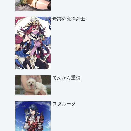
奇跡の魔導剣士
てんかん重積
スタルーク