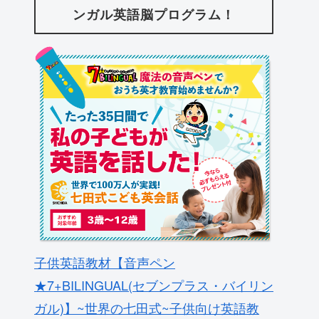
ンガル英語脳プログラム！
子供英語教材【音声ペン
★7+BILINGUAL(セブンプラス・バイリン
ガル)】~世界の七田式~子供向け英語教