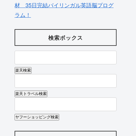
材 35日完結バイリンガル英語脳プログ
ラム！
検索ボックス