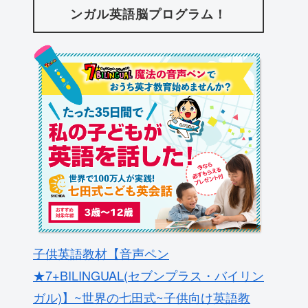
ンガル英語脳プログラム！
子供英語教材【音声ペン
★7+BILINGUAL(セブンプラス・バイリン
ガル)】~世界の七田式~子供向け英語教