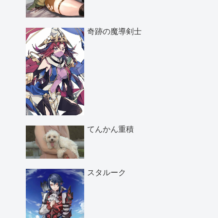
奇跡の魔導剣士
てんかん重積
スタルーク