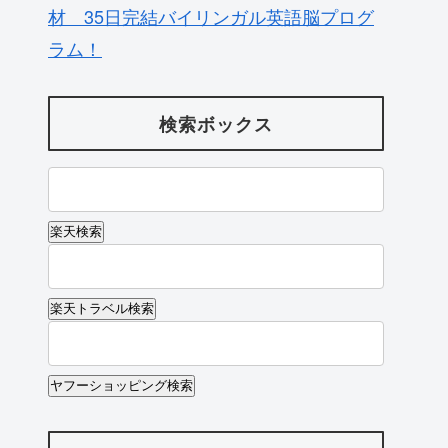
材 35日完結バイリンガル英語脳プログ
ラム！
検索ボックス