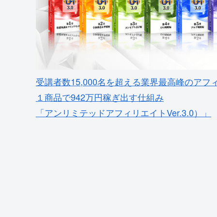
受講者数15,000名を超える業界最高峰のアフ
１商品で942万円稼ぎ出す仕組み
「アンリミテッドアフィリエイトVer.3.0）」