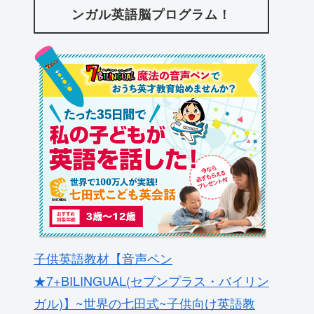
ンガル英語脳プログラム！
子供英語教材【音声ペン
★7+BILINGUAL(セブンプラス・バイリン
ガル)】~世界の七田式~子供向け英語教