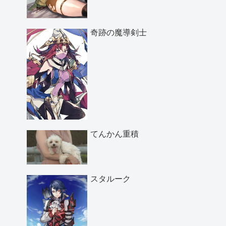
奇跡の魔導剣士
てんかん重積
スタルーク