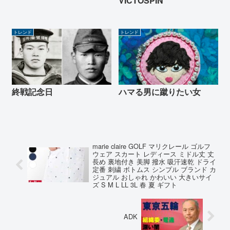
VICTOSPIN
トレンド
トレンド
終戦記念日
ハマる男に蹴りたい女
marie claire GOLF マリクレール ゴルフ
ウェア スカート レディース ミドル丈 丈
長め 裏地付き 美脚 撥水 吸汗速乾 ドライ
定番 刺繍 ボトムス シンプル ブランド カ
ジュアル おしゃれ かわいい 大きいサイ
ズ S M L LL 3L 春 夏 ギフト
ADK