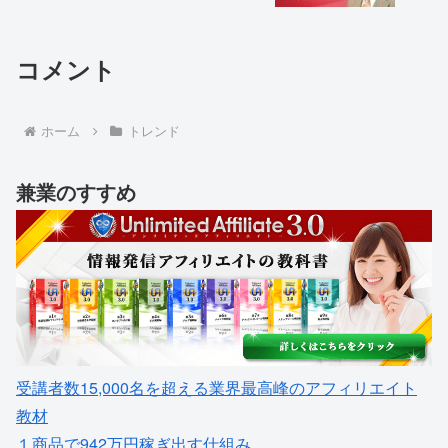
コメント
ホーム
トレンド
兼業のすすめ
受講者数15,000名を超える業界最高峰のアフィリエイト
教材
１商品で942万円稼ぎ出す仕組み