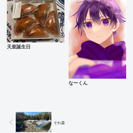
天皇誕生日
なーくん
それ森