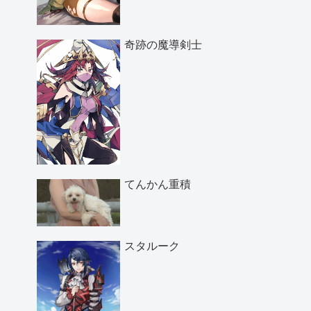
奇跡の魔導剣士
てんかん重積
スタルーク