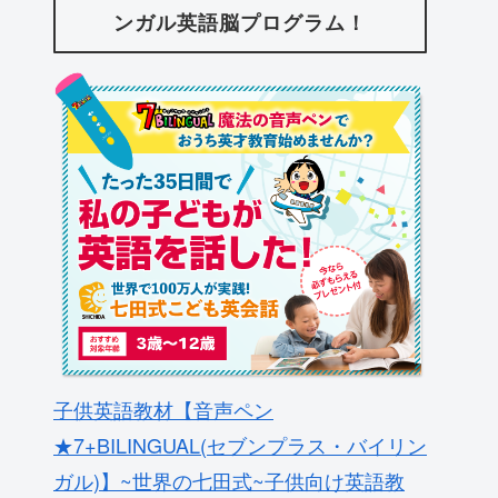
ンガル英語脳プログラム！
子供英語教材【音声ペン
★7+BILINGUAL(セブンプラス・バイリン
ガル)】~世界の七田式~子供向け英語教