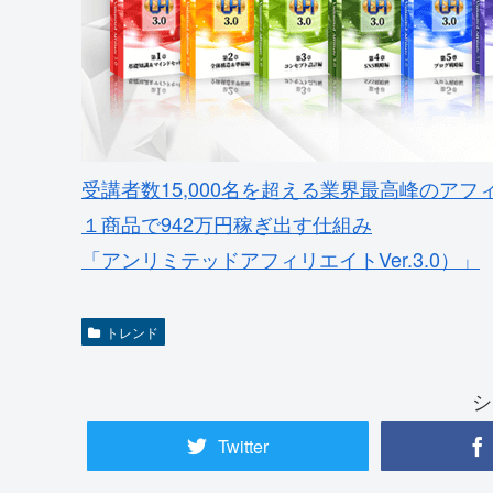
受講者数15,000名を超える業界最高峰のアフ
１商品で942万円稼ぎ出す仕組み
「アンリミテッドアフィリエイトVer.3.0）」
トレンド
シ
Twitter