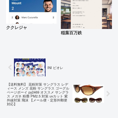
ククレジャ
稲葉百万鉄
INI ビオレ
【送料無料】 花粉対策 サングラス レデ
ィース メンズ 花粉 サングラス ゴーグル
ページボーイ py2469 オススメ サングラ
ス メガネ 粉塵 PM2.5 対策 uvカット 紫
外線対策 飛沫 【メール便・定形外郵便
対応】