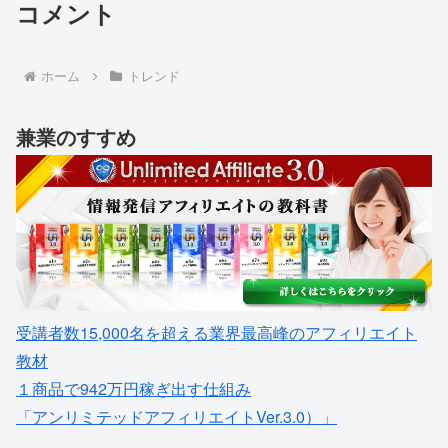
コメント
ホーム
トレンド
兼業のすすめ
受講者数15,000名を超える業界最高峰のアフィリエイト
教材
１商品で942万円稼ぎ出す仕組み
「アンリミテッドアフィリエイトVer.3.0）」