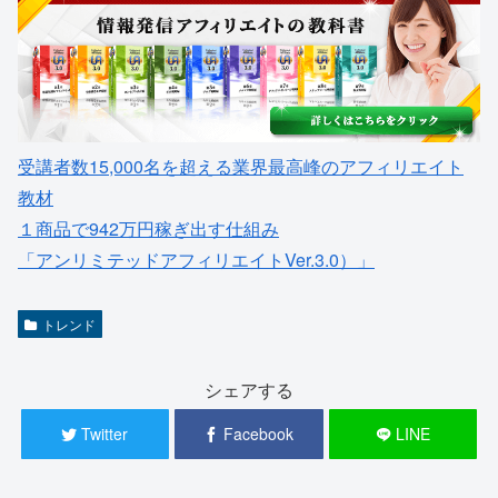
受講者数15,000名を超える業界最高峰のアフィリエイト
教材
１商品で942万円稼ぎ出す仕組み
「アンリミテッドアフィリエイトVer.3.0）」
トレンド
シェアする
Twitter
Facebook
LINE