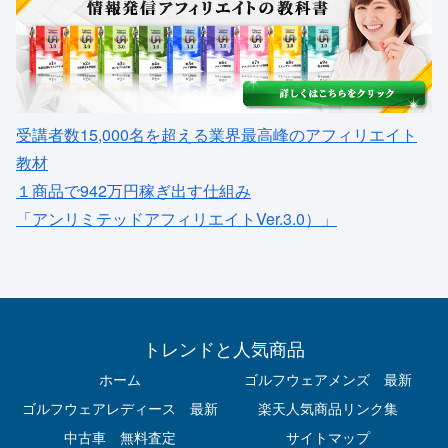
受講者数15,000名を超える業界最高峰のアフィリエイト
教材
１商品で942万円稼ぎ出す仕組み
「アンリミテッドアフィリエイトVer.3.0）」
トレンドと人気商品
ホーム
ゴルフウェアメンズ 最新
ゴルフウェアレディース 最新
楽天人気商品リンク集
中古車 無料査定
サイトマップ