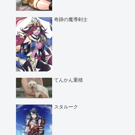
奇跡の魔導剣士
てんかん重積
スタルーク