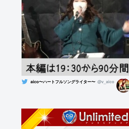
aico〜ハートフルソングライター〜
@v_aico