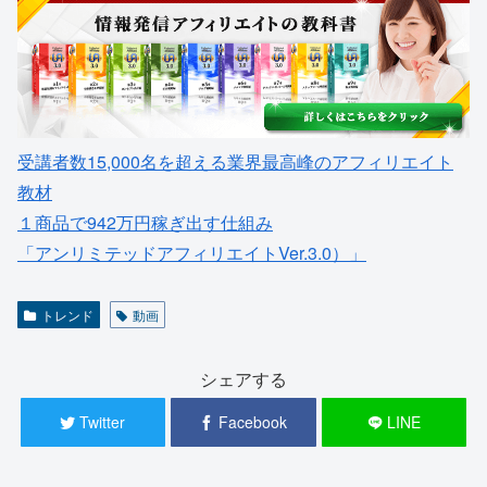
受講者数15,000名を超える業界最高峰のアフィリエイト
教材
１商品で942万円稼ぎ出す仕組み
「アンリミテッドアフィリエイトVer.3.0）」
トレンド
動画
シェアする
Twitter
Facebook
LINE