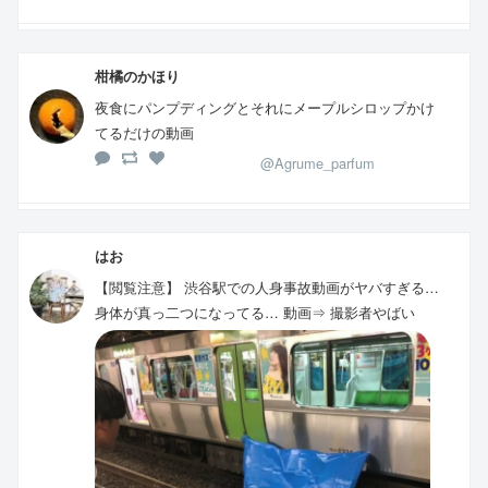
柑橘のかほり
夜食にパンプディングとそれにメープルシロップかけ
てるだけの動画
@Agrume_parfum
はお
【閲覧注意】 渋谷駅での人身事故動画がヤバすぎる…
身体が真っ二つになってる… 動画⇒ 撮影者やばい