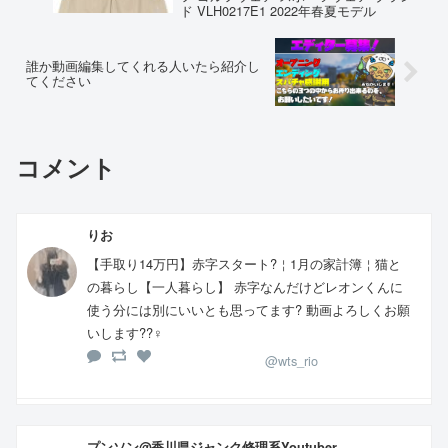
ド VLH0217E1 2022年春夏モデル
誰か動画編集してくれる人いたら紹介し
てください
コメント
りお
【手取り14万円】赤字スタート?￤1月の家計簿￤猫と
の暮らし【一人暮らし】 赤字なんだけどレオンくんに
使う分には別にいいとも思ってます? 動画よろしくお願
いします??‍♀️
@wts_rio
プンソン@香川県ジャンク修理系Youtuber