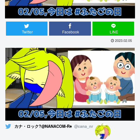
Twitter
Facebook
LINE
2023.02.05
カナ・ロック?@NANACOM-R♠
@cana_nr