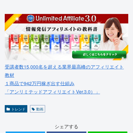
受講者数15,000名を超える業界最高峰のアフィリエイト
教材
１商品で942万円稼ぎ出す仕組み
「アンリミテッドアフィリエイトVer.3.0）」
トレンド
動画
シェアする