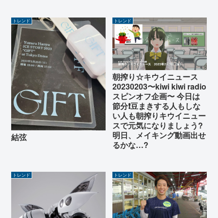
トレンド
トレンド
朝搾り☆キウイニュース
20230203〜kiwi kiwi radio
スピンオフ企画〜 今日は
節分❗️豆まきする人もしな
い人も朝搾りキウイニュー
スで元気になりましょう?
明日、メイキング動画出せ
結弦
るかな…?
トレンド
トレンド