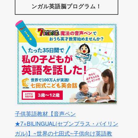
ンガル英語脳プログラム！
子供英語教材【音声ペン
★7+BILINGUAL(セブンプラス・バイリン
ガル)】~世界の七田式~子供向け英語教