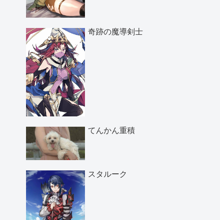
奇跡の魔導剣士
てんかん重積
スタルーク