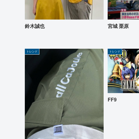
鈴木誠也
宮城 栗原
トレンド
トレンド
FF9