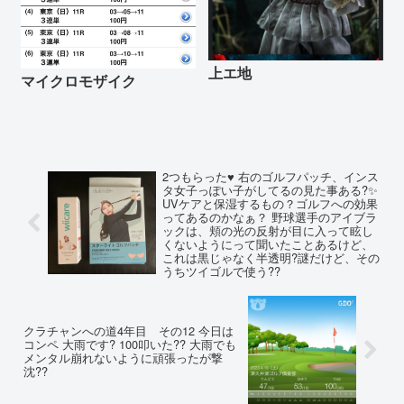
上エ地
マイクロモザイク
2つもらった♥️ 右のゴルフパッチ、インス
タ女子っぽい子がしてるの見た事ある?✨
UVケアと保湿するもの？ゴルフへの効果
ってあるのかなぁ？ 野球選手のアイブラ
ックは、頬の光の反射が目に入って眩し
くないようにって聞いたことあるけど、
これは黒じゃなく半透明?謎だけど、その
うちツイゴルで使う??
クラチャンへの道4年目 その12 今日は
コンペ 大雨です? 100叩いた?? 大雨でも
メンタル崩れないように頑張ったが撃
沈??