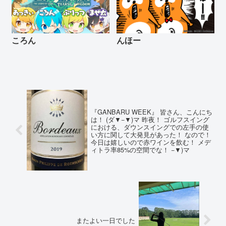
ころん
んほー
『GANBARU WEEK』 皆さん、こんにち
は！ (ダ▼−▼)マ 昨夜！ ゴルフスイング
における、ダウンスイングでの左手の使
い方に関して大発見があった！ なので！
今日は嬉しいので赤ワインを飲む！ メデ
ィトラ率85%の空間でな！ −▼)マ
またよい一日でした