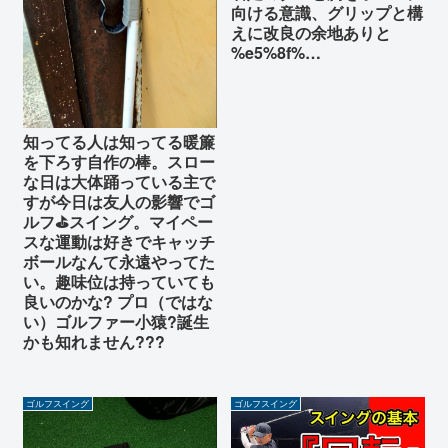
向ける意識、グリップと構
えに改良の余地ありと
%e5%8f%…
知ってる人は知ってる暖簾
を下ろす自作の棒。スロー
な日は大体踊っている主で
すが今日は友人の影響でゴ
ルフ⛳スイング。マイペー
スな運動は好きでキャッチ
ボールなんて永遠やってた
い。趣味位は持っていても
良いのかな? プロ（ではな
い）ゴルファー小猿?誕生
かも知れません???
ゴルフスイング
ゴルフスイング