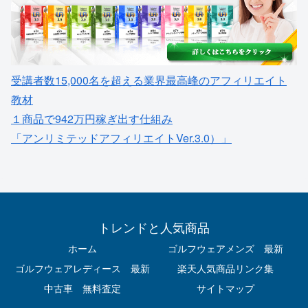
受講者数15,000名を超える業界最高峰のアフィリエイト
教材
１商品で942万円稼ぎ出す仕組み
「アンリミテッドアフィリエイトVer.3.0）」
トレンドと人気商品
ホーム
ゴルフウェアメンズ 最新
ゴルフウェアレディース 最新
楽天人気商品リンク集
中古車 無料査定
サイトマップ