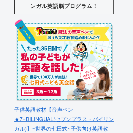
ンガル英語脳プログラム！
子供英語教材【音声ペン
★7+BILINGUAL(セブンプラス・バイリン
ガル)】~世界の七田式~子供向け英語教