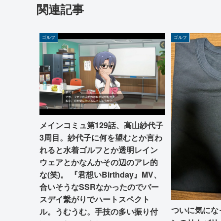
関連記事
ゴルフ
ゴルフ
メインコミュ第129話、高山紗代子
3周目。紗代子に何を望むとか言わ
れると水着ゴルフとか透明レイン
ウェアとかなんかその辺のアレ的
な(笑)。 『君想いBirthday』MV、
合いそうなSSRなかったのでバー
スデイ繋がりでハートスペクト
ついに気にな
ル。うむうむ。手技の多い振り付