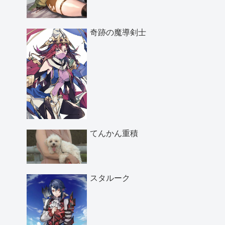
奇跡の魔導剣士
てんかん重積
スタルーク