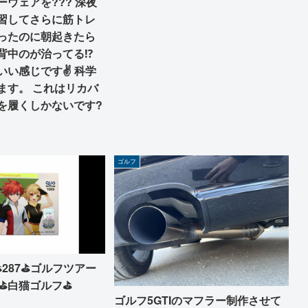
ウェアを??? 深夜
習してさらに筋トレ
ったのに朝起きたら
背中のが治ってる⁉
いい感じです✌ 科学
ます。 これはリカバ
を履くしかないです?
ゴルフ
⛳287⛳ゴルフツアー
?⛳白猫ゴルフ⛳
ゴルフ5GTIのマフラー制作させて