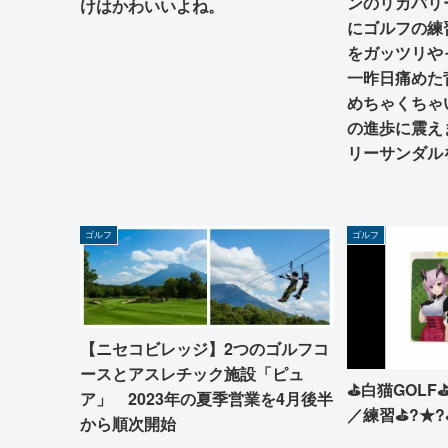
ンのリカバリー
けはかわいいよね。
にゴルフの練
をガッツリや
一昨日痛めた
めちゃくちゃ
の進歩に震え
リーサンダル
ゴルフ
ゴルフ
【ニセコビレッジ】2つのゴルフコ
ースとアスレチック施設「ピュ
⛳白猫GOLF
ア」 2023年の夏季営業を4月後半
／練習⛳?★
から順次開始