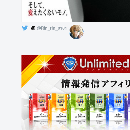
凛
@Rin_rin_0181