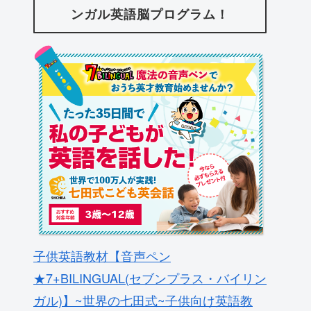
ンガル英語脳プログラム！
子供英語教材【音声ペン
★7+BILINGUAL(セブンプラス・バイリン
ガル)】~世界の七田式~子供向け英語教