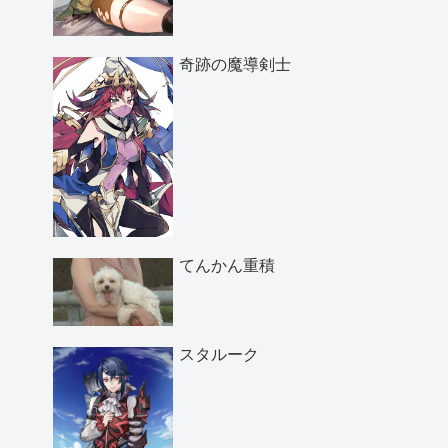
奇跡の魔導剣士
てんかん重積
スタルーク