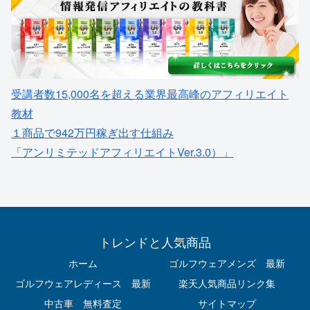
受講者数15,000名を超える業界最高峰のアフィリエイト
教材
１商品で942万円稼ぎ出す仕組み
「アンリミテッドアフィリエイトVer.3.0）」
トレンドと人気商品
ホーム
ゴルフウェアメンズ 最新
ゴルフウェアレディース 最新
楽天人気商品リンク集
中古車 無料査定
サイトマップ