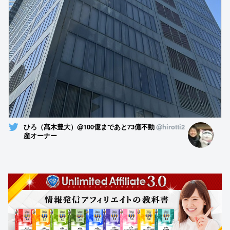
ひろ（髙木豊大）@100億まであと73億不動
@hirotti2
産オーナー