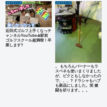
ゴルフスイング
ゴルフスイング
近田式ゴルフ上手くなっチ
ャンネルYouTube⛳️駅前
ゴルフスクール超満喫！卒
業します?
。 もちろんバーナーもラ
スペネも使いまくりました
が、ビクともしなかったの
で、、、? ドラシャもハブ
も新品にしました。笑 健
闘を祈ります。。。