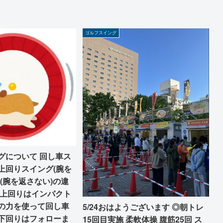
ゴルフスイング
グについて 回し車ス
上回りスイング(腕を
(腕を返さない)の違
 上回りはインパクト
の力を使って回し車
5/24おはようございます ◎朝トレ
下回りはフォローま
15回目実施 柔軟体操 腹筋25回 ス