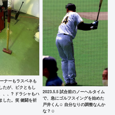
バーナーもラスペネも
したが、ビクともし
2023.5.5 試合前のノーヘルタイム
、、、? ドラシャもハ
で、急にゴルフスイングを始めた
ました。笑 健闘を祈
戸井くん☺️ 自分なりの調整なんか
な？☺️