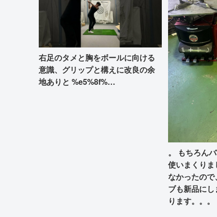
右足のタメと胸をボールに向ける
意識、グリップと構えに改良の余
地ありと %e5%8f%…
。 もちろん
使いまくりま
なかったので
ブも新品にし
ります。。。