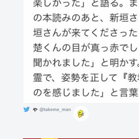
や
@takeme_man