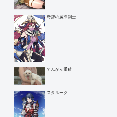
奇跡の魔導剣士
てんかん重積
スタルーク