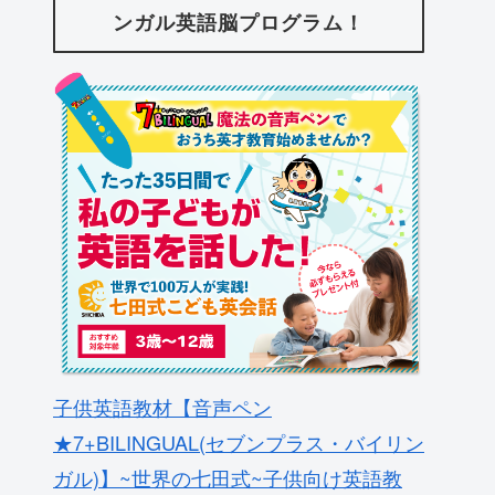
ンガル英語脳プログラム！
子供英語教材【音声ペン
★7+BILINGUAL(セブンプラス・バイリン
ガル)】~世界の七田式~子供向け英語教