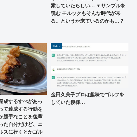
索していたらしい… ▼サンプルを
読む モルックもそんな時代が来
る。というか来ているのかも…？
ゴルフ
金田久美子プロは趣味でゴルフを
達成するすべがあっ
していた模様…
って達成する行動を
か勝手なことを後輩
った自分だけど、ニ
ルスに行くとかゴル