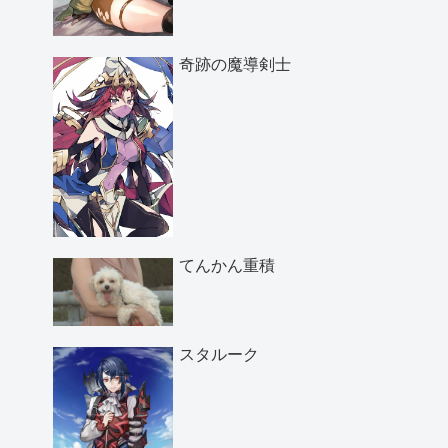
奇跡の魔導剣士
てんかん重積
スタルーク