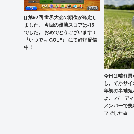
[] 第92回 世界大会の順位が確定し
ました。 今回の優勝スコアは-15
でした。 おめでとうございます！
『いつでも GOLF』 にて好評配信
中！
今日は晴れ男
し。てかサイ
年初の半袖短
よ。 バーデ
メンバーで笑
フでした⛳️