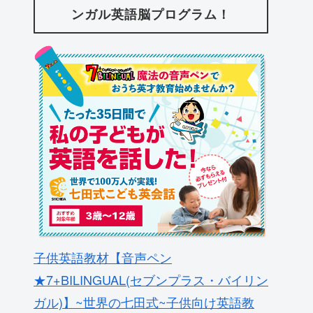
ンガル英語脳プログラム！
子供英語教材【音声ペン
★7+BILINGUAL(セブンプラス・バイリン
ガル)】~世界の七田式~子供向け英語教