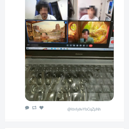
@l0nfy9vYbCqZpNh