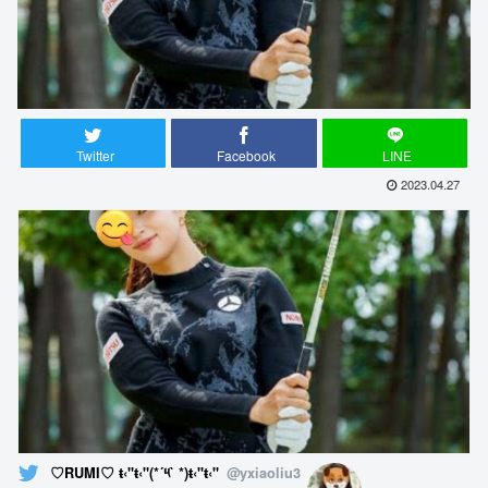
Twitter
Facebook
LINE
2023.04.27
♡RUMI♡ ŧ‹"ŧ‹"(*´༥` *)ŧ‹"ŧ‹"
@yxiaoliu3