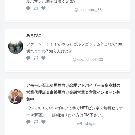
ルボマンボ調子は凄く元気?
@toshimaru_55
あきぴこ
ファー〜ー！！！w やっとゴルフゴッテム? これで100
切れますわ? 知らんけどw
@kakaricho03433
アモーレ石上＠男性向け恋愛アドバイザー＆多商材の
営業代理店＆富裕層向け金融営業＆営業インターン募
集中
【5/8, 9, 15, 25 +ゴルフで稼ぐNFTビジネス無料セミナ
ー＠新宿】 詳細知りたい方はDM下さい。
@f_ishigami