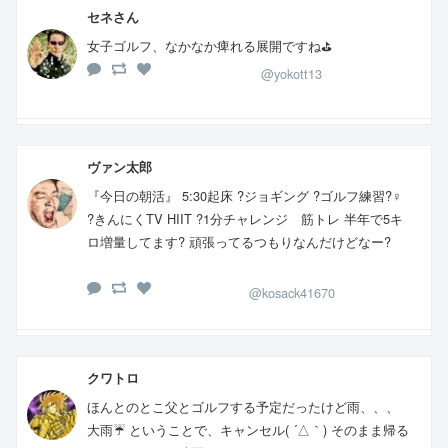
セネさん
女子ゴルフ、なかなか痺れる展開ですね⛳️
@yokott13
ヴァン太郎
『今日の朝活』 5:30起床 ?ジョギング ?ゴルフ練習?️‍♀️
?きんにくTV HIIT ?1分チャレンジ 筋トレ 半年で5キ
ロ増量してます? 頑張ってるつもりなんだけどなー?
@kosack41670
クワトロ
ほんとのとこ父とゴルフする予定だったけど雨、、、
大雨☔ ということで、キャンセル( ´△｀) そのまま帰る