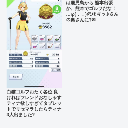
は鹿児島から 熊本出張
か、熊本でゴルフだな！
…φ(．．)ﾒﾓﾒﾓ キッ♪さん
の奥さんに?✉
白猫ゴルフおたく各位 良
ければフレンドおなしゃす
ティナ欲しすぎてタブレッ
トでリセマラしたらティナ
3人出ました?