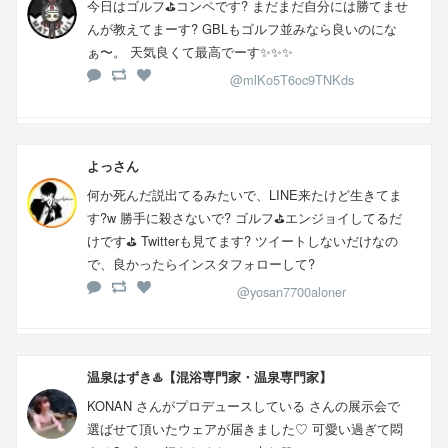
今日はゴルフ⛳️コンペです? まだまだ自分には勝てませ
んが教えてまーす? GBLもゴルフ並みなら良いのにな
ぁ〜。 天気良くて最高でーす✨✨✨
@mlKo5T6oc9TNKds
よっさん
何か死んだ説出てるみたいで、LINE来たけど生きてま
す?w 勝手に殺さないで? ゴルフ⛳️エンジョイしてるだ
けです⛳️ Twitterも見てます? ツイートしないだけなの
で、良かったらインスタフォローして?
@yosan7700aloner
温泉はずき♨️【混浴専門家・温泉専門家】
KONAN さんがプロデュースしている さんの展示会で
選ばせて頂いたウェアが届きました♡ 可愛い過ぎて悶