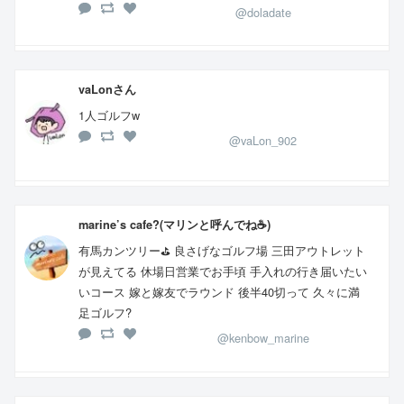
@doladate
vaLonさん
1人ゴルフw
@vaLon_902
marine’s cafe?(マリンと呼んでね☕)
有馬カンツリー⛳️ 良さげなゴルフ場 三田アウトレット
が見えてる 休場日営業でお手頃 手入れの行き届いたい
いコース 嫁と嫁友でラウンド 後半40切って 久々に満
足ゴルフ?
@kenbow_marine