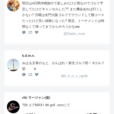
明日は4日間沖縄旅行で楽しみだけど雨なのでゴルフ予
定してたけどキャンセルした?‍? また機会あれば行くし
かない? 月曜は名門大阪ゴルフでラウンドして難コース
だったけど良い経験になった? 禁忌、トーナメントは時
間なくて帰ってきてからやろうかなww
@Diablo_mnst
k.d.m.n.
みはる主将のもと、がんばれ！新生ゴルフ部！ 8ゴルフ
部 8
@k_d_m_n_ngt48
riki ラージャン(仮)
?️29 エアMAX1 86 golf .comにて