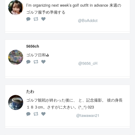
I’m organizing next week’s golf outfit in advance 来週の
ゴルフ服予め準備する
@BoAddict
5656ch
ゴルフ日和⛳️
@5656_cH
たわ
ゴルフ観戦が終わった後に、 と、記念撮影。 彼の身長
１８３cm。さすがに大きい。(^_^) 023
@tawawan21