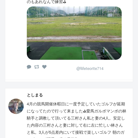
のもあれなんで練習⛳
@Meteorite714
としまる
4月の競馬開催休暇日に一度予定していたゴルフが延期
になってたので行って来ました⛳️愛馬ガルボマンボの林
騎手と調教して頂いてる三村さん私と妻の4人。安定し
た内容の三村さんと妻に対して右に左に忙しい林さん
と私。3人が5点差内にいて接戦で楽しいゴルフ 朝のガ