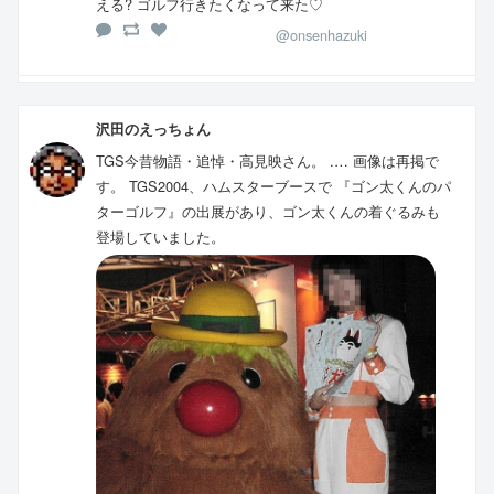
える? ゴルフ行きたくなって来た♡
@onsenhazuki
沢田のえっちょん
TGS今昔物語・追悼・高見映さん。 .… 画像は再掲で
す。 TGS2004、ハムスターブースで 『ゴン太くんのパ
ターゴルフ』の出展があり、ゴン太くんの着ぐるみも
登場していました。