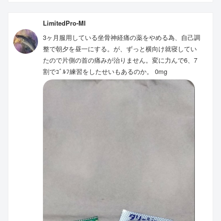
LimitedPro-MI
3ヶ月服用している坐骨神経痛の薬をやめる為、自己調
整で朝夕を昼一にする。が、ずっと横向け就寝してい
たので片側の首の痛みが治りません。変に力んで6、7
割でｺﾞﾙﾌ練習をしたせいもあるのか。 0mg