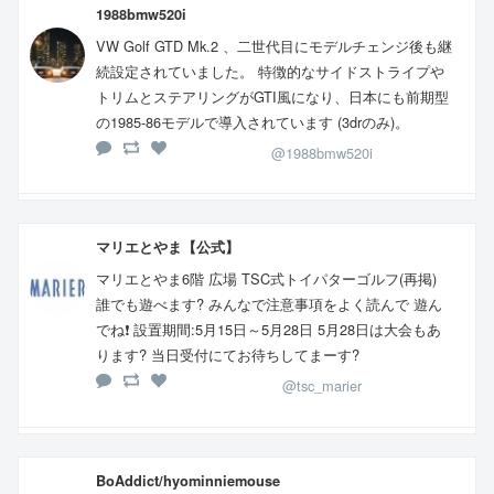
1988bmw520i
VW Golf GTD Mk.2 、二世代目にモデルチェンジ後も継
続設定されていました。 特徴的なサイドストライプや
トリムとステアリングがGTI風になり、日本にも前期型
の1985-86モデルで導入されています (3drのみ)。
@1988bmw520i
マリエとやま【公式】
マリエとやま6階 広場 TSC式トイパターゴルフ(再掲)
誰でも遊べます? みんなで注意事項をよく読んで 遊ん
でね❗ 設置期間:5月15日～5月28日 5月28日は大会もあ
ります? 当日受付にてお待ちしてまーす?
@tsc_marier
BoAddict/hyominniemouse