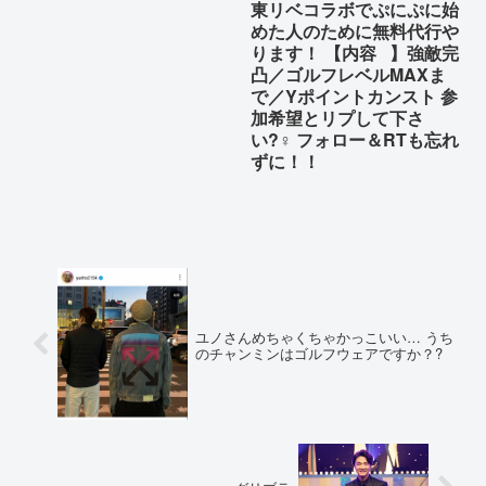
東リベコラボでぷにぷに始
めた人のために無料代行や
ります！ 【内容⠀】強敵完
凸／ゴルフレベルMAXま
で／Yポイントカンスト 参
加希望とリプして下さ
い?‍♀️ フォロー＆RTも忘れ
ずに！！
ユノさんめちゃくちゃかっこいい… うち
のチャンミンはゴルフウェアですか？?