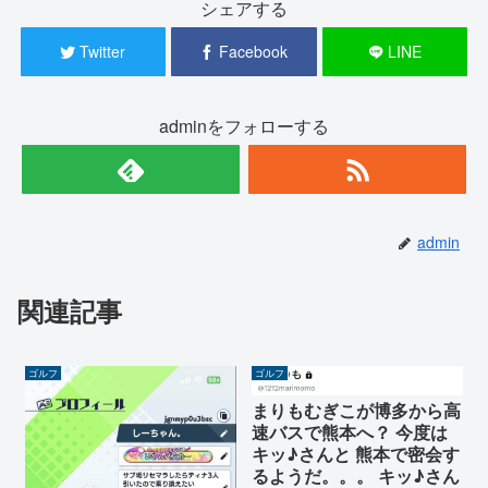
シェアする
Twitter
Facebook
LINE
adminをフォローする
admin
関連記事
ゴルフ
ゴルフ
まりもむぎこが博多から高
速バスで熊本へ？ 今度は
キッ♪さんと 熊本で密会す
るようだ。。。 キッ♪さん