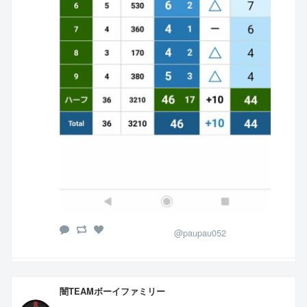
@paupau052
闇TEAMボーイファミリー