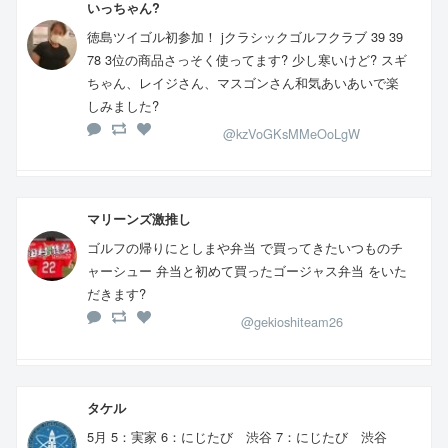
いっちゃん?
徳島ツイゴル初参加！ jクラシックゴルフクラブ 39 39
78 3位の商品さっそく使ってます? 少し寒いけど? スギ
ちゃん、レイジさん、マスゴンさん和気あいあいで楽
しみました?
@kzVoGKsMMeOoLgW
マリーンズ激推し
ゴルフの帰りにとしまや弁当 で買ってきたいつものチ
ャーシュー 弁当と初めて買ったゴージャス弁当 をいた
だきます?
@gekioshiteam26
タケル
5月 5：実家 6：にじたび 渋谷 7：にじたび 渋谷