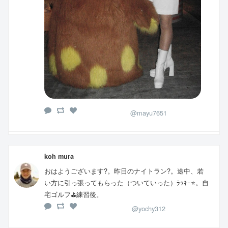
@mayu7651
koh mura
おはようございます?。昨日のナイトラン?。途中、若
い方に引っ張ってもらった（ついていった）ﾗｯｷｰ⭐。自
宅ゴルフ⛳練習後。
@yochy312