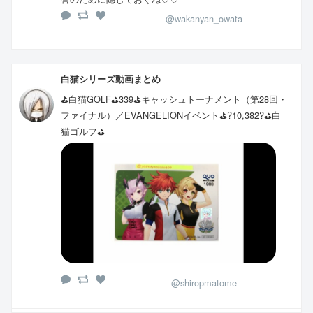
@wakanyan_owata
白猫シリーズ動画まとめ
⛳白猫GOLF⛳339⛳キャッシュトーナメント（第28回・
ファイナル）／EVANGELIONイベント⛳?10,382?⛳白
猫ゴルフ⛳
@shiropmatome