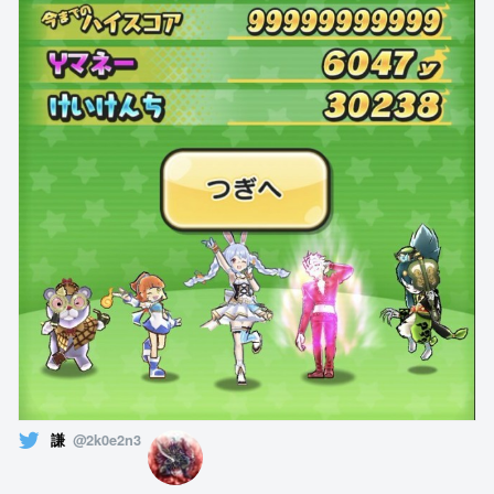
謙
@2k0e2n3