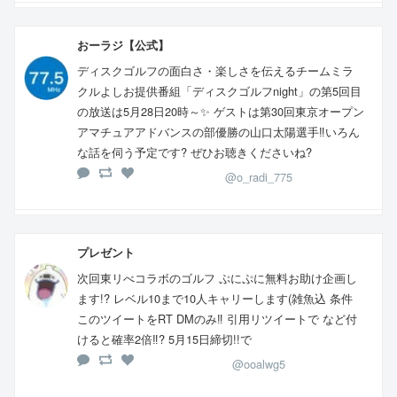
おーラジ【公式】
ディスクゴルフの面白さ・楽しさを伝えるチームミラ
クルよしお提供番組「ディスクゴルフnight」の第5回目
の放送は5月28日20時～✨ ゲストは第30回東京オープン
アマチュアアドバンスの部優勝の山口太陽選手‼️いろん
な話を伺う予定です? ぜひお聴きくださいね?
@o_radi_775
プレゼント
次回東リべコラボのゴルフ ぷにぷに無料お助け企画し
ます!? レベル10まで10人キャリーします(雑魚込 条件
このツイートをRT DMのみ‼️ 引用リツイートで など付
けると確率2倍‼️? 5月15日締切!!で
@ooalwg5