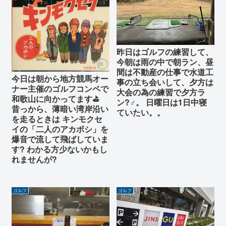
昨日はゴルフの練習して、
今朝は雨の中で朝ラン、昼
間は不動産の仕事で水道工
今日は朝から地方競馬オー
事の立ち会いして、夕方は
ナー主催のゴルフコンペで
大会の為の練習で夕方ラ
和歌山に向かってます⛳️
ン?‍♂️。 日曜日は1日中寝
昔っから、薄暗い湾岸沿い
ていたい。。
を走るときは キンモクセ
イの「二人のアカボシ」を
爆音で流して飛ばしていま
す? わかる方少ないかもし
れませんが?
ゴルフ
ゴルフ