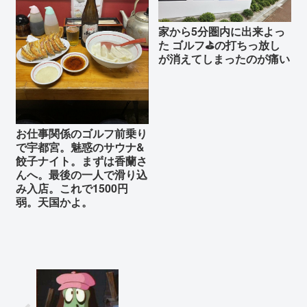
家から5分圏内に出来よっ
た ゴルフ⛳の打ちっ放し
が消えてしまったのが痛い
お仕事関係のゴルフ前乗り
で宇都宮。魅惑のサウナ&
餃子ナイト。まずは香蘭さ
んへ。最後の一人で滑り込
み入店。これで1500円
弱。天国かよ。