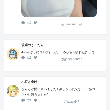
@haratsumugi
現場のうーたん
4~5年ぶりにゴルフ行った！ めっちゃ疲れた(⁠˘⁠･⁠_⁠･⁠˘⁠)
@genbanoutan
小豆と金時
なんとか間に合いました‼️ 楽しかったです。 白猫ゴル
フやり過ぎました?
@adzuki47