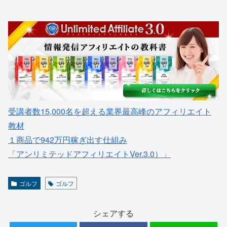
受講者数15,000名を超える業界最高峰のアフィリエイト
教材
１商品で942万円稼ぎ出す仕組み
「アンリミテッドアフィリエイトVer.3.0）」
ゴルフ
ゴルフ
シェアする