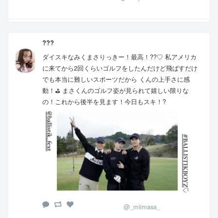
???
ダイスキなみくまさりっきー！最高！??♡ 私アメリカ
に来てから2回くらいゴルフをしたんだけど飛ばすだけ
でも本当に難しいスポーツだから くんの上手さに感
動！⛳️ まさくんのゴルフ姿が見られて嬉しい限りな
の！これから後半を見ます！今日もスキ！?
@_miimasa_