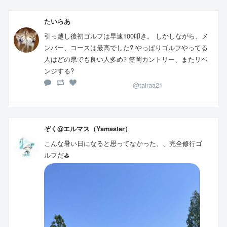
たいらあ
引っ越し後初ゴルフは早速100叩き。 しかしながら、メ
ンバー、コースは最高でした? やっぱりゴルフやってる
人はどの県でも良い人多め? 笠岡カントリー、またリベ
ンジする?
@tairaa21
ぞく@エルマス（Yamaster）
こんな暑い日になると思ってなかった、、完全修行ゴ
ルフだ⛳️