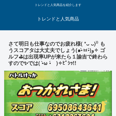
トレンドと人気商品を紹介します
トレンドと人気商品
さて明日も仕事なのでお疲れ様( *ᴗ ᴗ)⁾⁾ も
うスコアタは大丈夫でしょう(๑•̀ㅂ•́)و✧ ゴ
ルフ⛳️は出現率UPが来たら１諭吉で終わら
すので✨では( •̀ω •́ゞ)✧ﾋﾞｼｯ!!