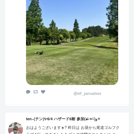
@elf_yamasters
ten~(テン)✨6/4 ハザード6耐 参加(๑•̀ㅂ•́)و✧
おはようございます☀️? 昨日は お昼から尾道ゴルフク