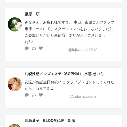
藤原 順
みなさん、お疲れ様です☺️。 本日、市原ゴルフクラブ
市原コースにて、スクールコンペをおこないました?。
ご参加いただいた生徒様、ありがとうございまし
た?‍♂️。
@fujiwarajun0912
札幌性感メンズエステ〈SOPHIA〉 水那 せいら
友達がお誕生日お祝いに クラブプレゼントしてくれた
から、ゴルフ部⛳
@seira_sapporo
川島菖子 BLOOM代表 新潟