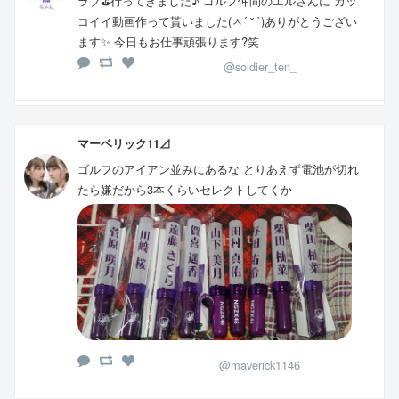
ラブ⛳️行ってきました♪ ゴルフ仲間のエルさんに カッ
コイイ動画作って貰いました(ㅅ´ ˘ `)ありがとうござい
ます✨ 今日もお仕事頑張ります?笑
@soldier_ten_
マーベリック11⊿
ゴルフのアイアン並みにあるな とりあえず電池が切れ
たら嫌だから3本くらいセレクトしてくか
@maverick1146