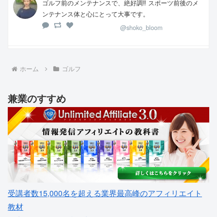
ゴルフ前のメンテナンスで、絶好調‼️ スポーツ前後のメ
ンテナンス体と心にとって大事です。
@shoko_bloom
ホーム
ゴルフ
兼業のすすめ
受講者数15,000名を超える業界最高峰のアフィリエイト
教材