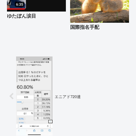
ゆたぼん涙目
国際指名手配
エニアド720連