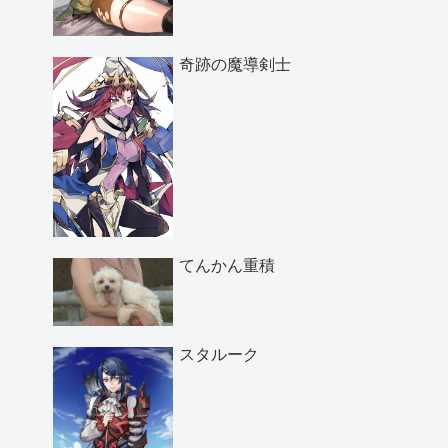
奇跡の魔導剣士
てんかん重積
スタルーク