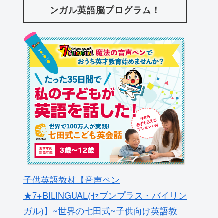
ンガル英語脳プログラム！
子供英語教材【音声ペン
★7+BILINGUAL(セブンプラス・バイリン
ガル)】~世界の七田式~子供向け英語教