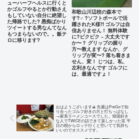
ューハーフヘルスに行くと
かゴルフやるとか行動さえ
和歌山川辺校の森本で
もしていない自分に絶望し
す?‍♂️ ?ソフトボールで活
た帰路でした? 愚痴ばかり
躍されたK様⁈ ゴルフは自
ツイートする男なんてなん
信ありません！ 無料体験
もつまらないので。。飯テ
に?ビクビク ~ 大丈夫です
ロに移ります?
か〜？ グリップの握り
方〜教えます なんか、グ
リップが変〜? 落ち着きま
せん、変！ じつは、私、
左利きなんです ゴルフに
は、最適ですょ！
おはようございます⛳️ 先週はPreGoで知
り合ったゴルフ好きの方と打ちっぱなし
→家系ラーメンコースでした。韓国好き
な人でTWICEの話できて楽しかった笑 平
日の朝からロッテ行くと空いてて気持ち
いいのでオススメです。