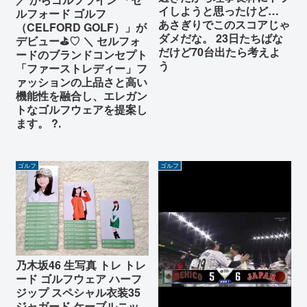
イしようと思ったけど…
ルフォード ゴルフ
あさぎりでこのスコアじゃ
（CELFORD GOLF）」が
ダメだな。 23日たちばな
デビュー⛳♡ ＼ セルフォ
だけど70台出たら考えよ
ードのブランドコンセプト
う
「ファーストレディー」フ
ァッションの上品さと高い
機能性を融合し、エレガン
トなゴルフウェアを提案し
ます。 ?.
ゴルフ
ゴルフ
乃木坂46 生写真 トレ トレ
ード ゴルフウェア ハーフ
ジップ スペシャル衣装35
ジャガード ケーブルニッ