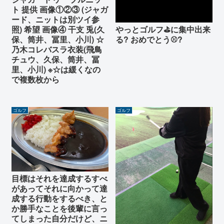
ト 提供 画像①②③ (ジャガ
ード、ニットは別ツイ参
やっとゴルフ⛳️に集中出来
照) 希望 画像④ 干支 兎(久
る? おめでとう⚾️?
保、筒井、冨里、小川) ☆
乃木コレバスラ衣装(飛鳥
チュウ、久保、筒井、冨
里、小川) ※☆は緩くなの
で複数枚から
ゴルフ
ゴルフ
目標はそれを達成するすべ
があってそれに向かって達
成する行動をするべき、と
か勝手なことを後輩に言っ
てしまった自分だけど、ニ