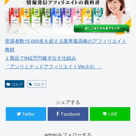
受講者数15,000名を超える業界最高峰のアフィリエイト
教材
１商品で942万円稼ぎ出す仕組み
「アンリミテッドアフィリエイトVer.3.0）」
ゴルフ
ゴルフ
シェアする
Twitter
Facebook
LINE
adminをフォローする