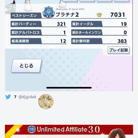
7
@djgidek