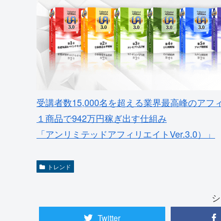
受講者数15,000名を超える業界最高峰のアフ
１商品で942万円稼ぎ出す仕組み
「アンリミテッドアフィリエイトVer.3.0）」
トレンド
シ
Twitter