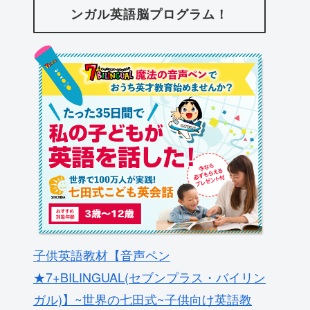
ンガル英語脳プログラム！
子供英語教材【音声ペン
★7+BILINGUAL(セブンプラス・バイリン
ガル)】~世界の七田式~子供向け英語教