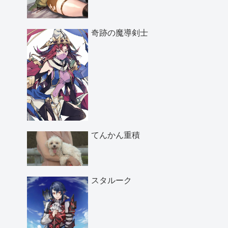
奇跡の魔導剣士
てんかん重積
スタルーク