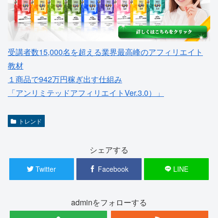
受講者数15,000名を超える業界最高峰のアフィリエイト
教材
１商品で942万円稼ぎ出す仕組み
「アンリミテッドアフィリエイトVer.3.0）」
トレンド
シェアする
Twitter
Facebook
LINE
adminをフォローする