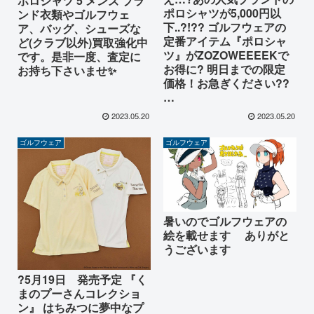
ポロシャツ 5 メンズ ブラ
ポロシャツが5,000円以
ンド衣類やゴルフウェ
下..?!??️ ゴルフウェアの
ア、バッグ、シューズな
定番アイテム『ポロシャ
ど(クラブ以外)買取強化中
ツ』がZOZOWEEEEKで
です。是非一度、査定に
お得に? 明日までの限定
お持ち下さいませ✨
価格！お急ぎください?‍?
…
2023.05.20
2023.05.20
ゴルフウェア
ゴルフウェア
暑いのでゴルフウェアの
絵を載せます ありがと
うございます
?5月19日 発売予定 『く
まのプーさんコレクショ
ン』 はちみつに夢中なプ