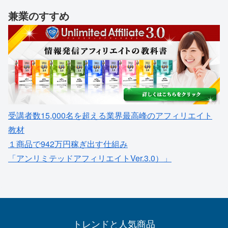
兼業のすすめ
受講者数15,000名を超える業界最高峰のアフィリエイト
教材
１商品で942万円稼ぎ出す仕組み
「アンリミテッドアフィリエイトVer.3.0）」
トレンドと人気商品