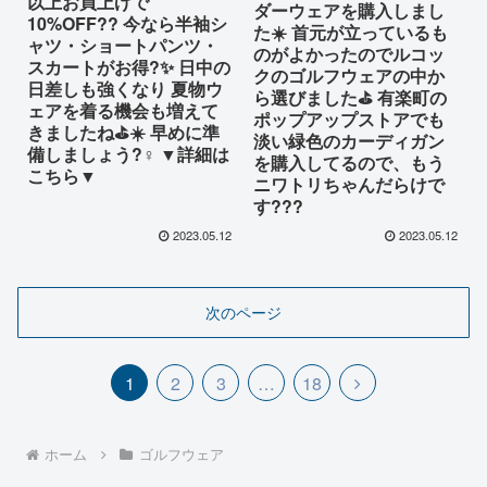
以上お買上げで
ダーウェアを購入しまし
10%OFF?? 今なら半袖シ
た☀️ 首元が立っているも
ャツ・ショートパンツ・
のがよかったのでルコッ
スカートがお得?✨ 日中の
クのゴルフウェアの中か
日差しも強くなり 夏物ウ
ら選びました⛳️ 有楽町の
ェアを着る機会も増えて
ポップアップストアでも
きましたね⛳️☀️ 早めに準
淡い緑色のカーディガン
備しましょう?‍♀️ ▼詳細は
を購入してるので、もう
こちら▼
ニワトリちゃんだらけで
す???
2023.05.12
2023.05.12
次のページ
1
2
3
…
18
ホーム
ゴルフウェア