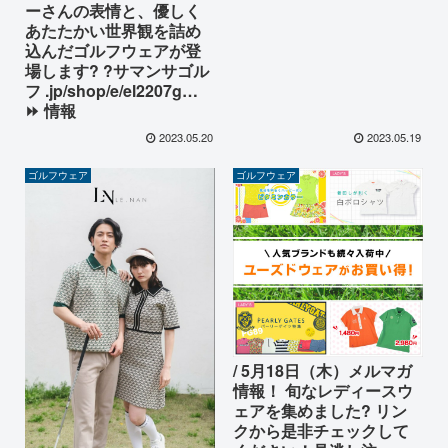
ーさんの表情と、優しく
あたたかい世界観を詰め
込んだゴルフウェアが登
場します? ?サマンサゴル
フ .jp/shop/e/el2207g…
⏩ 情報
2023.05.20
2023.05.19
ゴルフウェア
ゴルフウェア
/ 5月18日（木）メルマガ
情報！ 旬なレディースウ
ェアを集めました? リン
クから是非チェックして