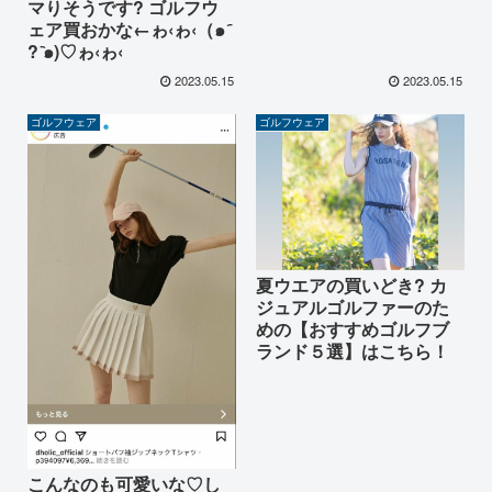
マりそうです? ゴルフウ
ェア買おかな←ゎ‹ゎ‹（๑ ᷇
? ᷆๑)♡ゎ‹ゎ‹
2023.05.15
2023.05.15
ゴルフウェア
ゴルフウェア
夏ウエアの買いどき? カ
ジュアルゴルファーのた
めの【おすすめゴルフブ
ランド５選】はこちら！
こんなのも可愛いな♡し