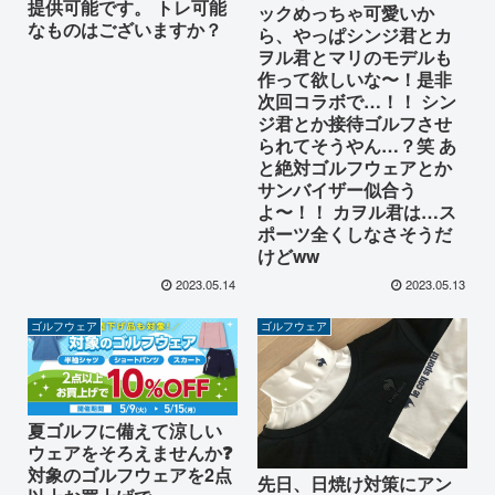
提供可能です。 トレ可能
ックめっちゃ可愛いか
なものはございますか？
ら、やっぱシンジ君とカ
ヲル君とマリのモデルも
作って欲しいな〜！是非
次回コラボで…！！ シン
ジ君とか接待ゴルフさせ
られてそうやん…？笑 あ
と絶対ゴルフウェアとか
サンバイザー似合う
よ〜！！ カヲル君は…ス
ポーツ全くしなさそうだ
けどww
2023.05.14
2023.05.13
ゴルフウェア
ゴルフウェア
夏ゴルフに備えて涼しい
ウェアをそろえませんか❓
対象のゴルフウェアを2点
先日、日焼け対策にアン