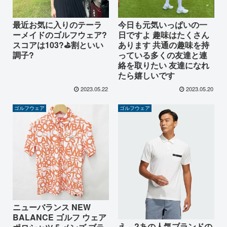
最近お気に入りのテーラ
今日も元気いっぱいの一
ーメイドのゴルフウェア?
日ですよ 趣味はたくさん
スコアは103?⛳️割といい
あります 共通の趣味を持
調子?
っている多くの友達と連
絡を取りたい 友達になれ
たら嬉しいです
2023.05.22
2023.05.20
ゴルフウェア
ゴルフウェア
ニューバランス NEW
BALANCE ゴルフ ウェア
え…?あの人気ブランドの