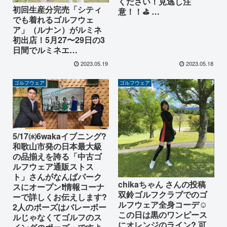
ください！見逃し注
初回生産分完売「シティ
意！！⛳ …
でも着れるゴルフウェ
ア」（ルナン）がルミネ
初出店！5月27〜29日の3
日間でルミネエ…
2023.05.19
2023.05.18
ゴルフウェア
ゴルフウェア
5/17㈬6wakaイブニング?
和歌山市発の日本最大級
の品揃えを誇る「中古ゴ
ルフウェア通販ストス
ト」さんがなんばパーク
chikaちゃん さんの投稿
スにオープン❗情報コーナ
双鈴ゴルフクラブでのゴ
ーで詳しくお伝えします?
ルフウェア全身コーデ☺️
2人のポーズはバレーボー
この日は黒のワンピース
ルじゃなくてゴルフのス
にオレンジのライン? 可