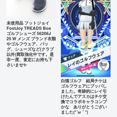
未使用品 フットジョイ
FootJoy TREADS Boa
ゴルフシューズ 56206J
25 W メンズ ブランド衣類
やゴルフウェア、バッ
グ、シューズなど(クラブ
以外)買取強化中です。是
非一度、査定にお持ち下
さいませ✨
白猫ゴルフ 結局チケは
ゴルフウェアにブッパし
ました。奇跡的にレイ引
けたんでアスカはチケ交
換でコラボキャラコンプ
かな ありがとうござい
ました(*´ω｀*)