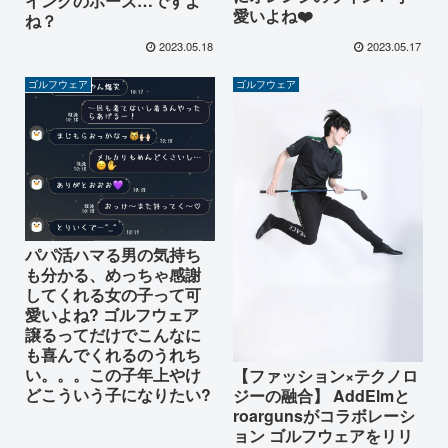
イングのポーズ…ですよ
愛いよね❤️
ね？
2023.05.18
2023.05.17
ゴルフウェア
ゴルフウェア
パパ活ハマる男の気持ち
も分かる、めっちゃ感謝
してくれる女の子って可
愛いよね? ゴルフウェア
譲るってだけでこんなに
も喜んでくれるのうれち
い。。。この子年上やけ
【ファッション×テクノロ
どこういう子になりたい?
ジーの融合】 AddElmと
roargunsがコラボレーシ
ョン ゴルフウェアをリリ