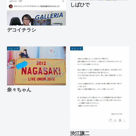
しばひで
デコイチラシ
トレンド
トレンド
奈々ちゃん
渋江譲二