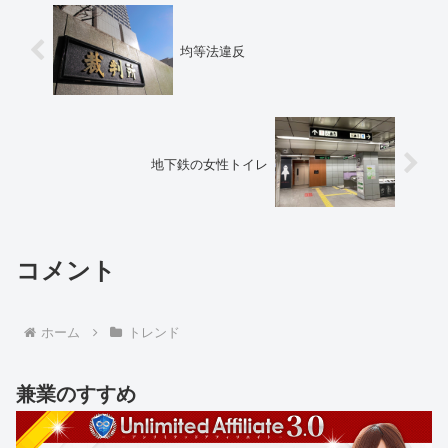
均等法違反
地下鉄の女性トイレ
コメント
ホーム
トレンド
兼業のすすめ